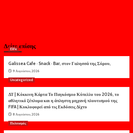
Δείτε επίσης
Elife
Galissea Cafe · Snack · Bar, στον Γαλησσά της Σύρου,
9 Αυγούστου, 2026
Uncategorized
ΔΤ | Κόκκινη Κάρτα Το Παγκόσμιο Κύπελλο του 2026, το
αθλητικό ξέπλυμα και η άπληστη μηχανή πλουτισμού της
FIFA | Κυκλοφορεί από τις Εκδόσεις Δίχτυ
8 Αυγούστου, 2026
Πολιτισμός