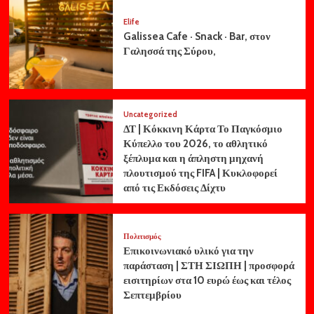
Elife
Galissea Cafe · Snack · Bar, στον
Γαλησσά της Σύρου,
Uncategorized
ΔΤ | Κόκκινη Κάρτα Το Παγκόσμιο
Κύπελλο του 2026, το αθλητικό
ξέπλυμα και η άπληστη μηχανή
πλουτισμού της FIFA | Κυκλοφορεί
από τις Εκδόσεις Δίχτυ
Πολιτισμός
Επικοινωνιακό υλικό για την
παράσταση | ΣΤΗ ΣΙΩΠΗ | προσφορά
εισιτηρίων στα 10 ευρώ έως και τέλος
Σεπτεμβρίου