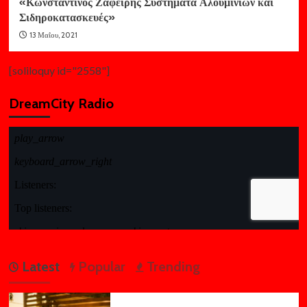
«Κωνσταντίνος Ζαφείρης Συστήματα Αλουμινίων και
Σιδηροκατασκευές»
13 Μαΐου, 2021
[soliloquy id="2558"]
DreamCity Radio
Latest
Popular
Trending