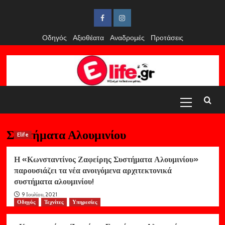
Skip
to
Facebook
Instagram
content
Οδηγός
Αξιοθέατα
Αναδρομές
Προτάσεις
Primary
Menu
Συστήματα Αλουμινίου
Elife
Η «Κωνσταντίνος Ζαφείρης Συστήματα Αλουμινίου»
παρουσιάζει τα νέα ανοιγόμενα αρχιτεκτονικά
συστήματα αλουμινίου!
9 Ιουλίου, 2021
Οδηγός
Τεχνίτες
Υπηρεσίες