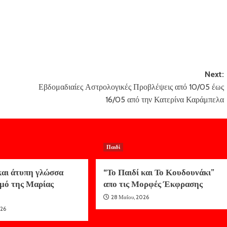
Next:
Εβδομαδιαίες Αστρολογικές Προβλέψεις από 10/05 έως
16/05 από την Κατερίνα Καράμπελα
Παιδί
και άτυπη γλώσσα
“Το Παιδί και Το Κουδουνάκι”
σμό της Μαρίας
απο τις Μορφές Έκφρασης
28 Μαΐου, 2026
026