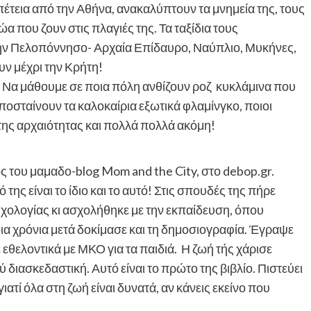
πέτεια από την Αθήνα, ανακαλύπτουν τα μνημεία της, τους
α που ζουν στις πλαγιές της. Τα ταξίδια τους
την Πελοπόννησο- Αρχαία Επίδαυρο, Ναύπλιο, Μυκήνες,
ν μέχρι την Κρήτη!
. Να μάθουμε σε ποια πόλη ανθίζουν ροζ κυκλάμινα που
οσταίνουν τα καλοκαίρια εξωτικά φλαμίνγκο, ποιοι
της αρχαιότητας και πολλά πολλά ακόμη!
ός του μαμαδο-blog Mom and the City, στο debop.gr.
ό της είναι το ίδιο και το αυτό! Στις σπουδές της πήρε
υχολογίας κι ασχολήθηκε με την εκπαίδευση, όπου
ια χρόνια μετά δοκίμασε και τη δημοσιογραφία. Έγραψε
 εθελοντικά με ΜΚΟ για τα παιδιά. Η ζωή τής χάρισε
διασκεδαστική. Αυτό είναι το πρώτο της βιβλίο. Πιστεύει
ιατί όλα στη ζωή είναι δυνατά, αν κάνεις εκείνο που