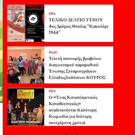
Elife
ΤΕΛΙΚΟ ΔΕΛΤΙΟ ΤΥΠΟΥ
4ος Δρόμος Θυσίας “Κακολύρι
1944”
Παιδί
Τελετή απονομής βραβείων
διαγωνισμού παραμυθιού
Ένωσης Σεναριογράφων
Ελλάδος/εκδόσεων ΚΟΥΡΟΣ
Elife
Ο «Ένας Καταπληκτικός
Καταθλιπτικός»
αναδεικνύεται Καλύτερη
Κωμωδία για δεύτερη
συνεχόμενη χρονιά