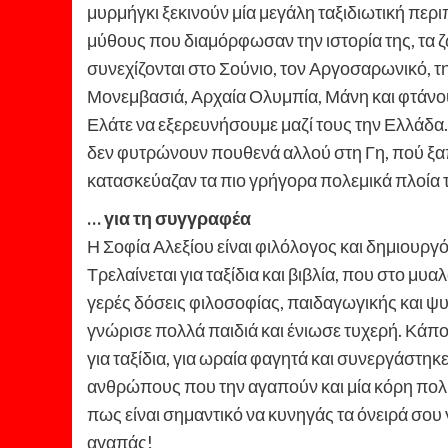
μυρμήγκι ξεκινούν μία μεγάλη ταξιδιωτική περι
μύθους που διαμόρφωσαν την ιστορία της, τα ζώ
συνεχίζονται στο Σούνιο, τον Αργοσαρωνικό, 
Μονεμβασιά, Αρχαία Ολυμπία, Μάνη και φτάνου
Ελάτε να εξερευνήσουμε μαζί τους την Ελλάδα
δεν φυτρώνουν πουθενά αλλού στη Γη, πού ξαπ
κατασκεύαζαν τα πιο γρήγορα πολεμικά πλοία 
… για τη συγγραφέα
Η Σοφία Αλεξίου είναι φιλόλογος και δημιουργ
Τρελαίνεται για ταξίδια και βιβλία, που στο μυαλ
γερές δόσεις φιλοσοφίας, παιδαγωγικής και ψ
γνώρισε πολλά παιδιά και ένιωσε τυχερή. Κάπο
για ταξίδια, για ωραία φαγητά και συνεργάστηκε
ανθρώπους που την αγαπούν και μία κόρη πολύ 
πως είναι σημαντικό να κυνηγάς τα όνειρά σου γ
αγαπάς!