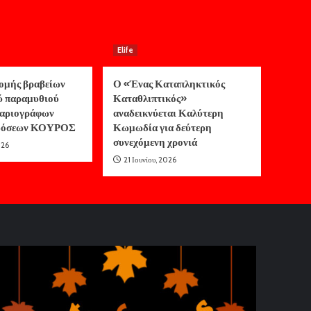
Elife
ομής βραβείων
Ο «Ένας Καταπληκτικός
ύ παραμυθιού
Καταθλιπτικός»
αριογράφων
αναδεικνύεται Καλύτερη
κδόσεων ΚΟΥΡΟΣ
Κωμωδία για δεύτερη
συνεχόμενη χρονιά
026
21 Ιουνίου, 2026