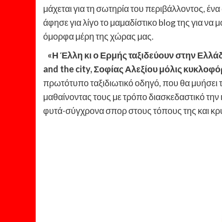
μάχεται για τη σωτηρία του περιβάλλοντος, έν
άφησε για λίγο το μαμαδίστικο blog της για να 
όμορφα μέρη της χώρας μας.
«Η Έλλη κι ο Ερμής ταξιδεύουν στην Ελλάδ
and
the
city
, Σοφίας Αλεξίου μόλις κυκλοφό
πρωτότυπο ταξιδιωτικό οδηγό, που θα μυήσει 
μαθαίνοντας τους με τρόπο διασκεδαστικό την 
φυτά-σύγχρονα σπορ στους τόπους της και κ