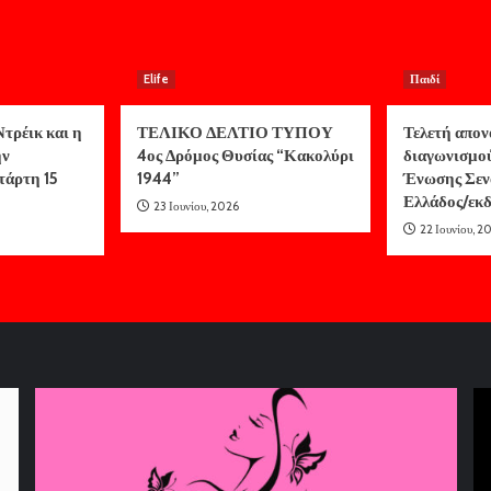
Elife
Παιδί
τρέικ και η
ΤΕΛΙΚΟ ΔΕΛΤΙΟ ΤΥΠΟΥ
Τελετή απον
ην
4ος Δρόμος Θυσίας “Κακολύρι
διαγωνισμο
τάρτη 15
1944”
Ένωσης Σεν
Ελλάδος/ε
23 Ιουνίου, 2026
22 Ιουνίου, 2