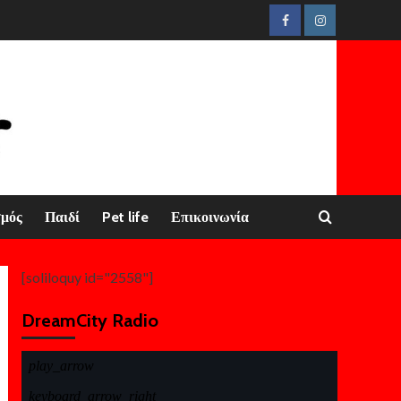
Facebook
Instagram
σμός
Παιδί
Pet life
Επικοινωνία
[soliloquy id="2558"]
DreamCity Radio