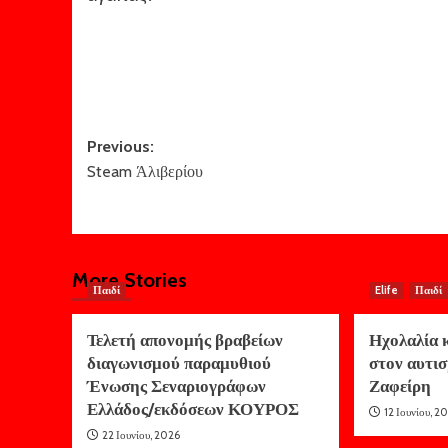
Post
Previous:
Steam Άλιβερίου
navigation
More Stories
Παιδί
Elife
Παιδί
Τελετή απονομής βραβείων
Ηχολαλία 
διαγωνισμού παραμυθιού
στον αυτι
Ένωσης Σεναριογράφων
Ζαφείρη
Ελλάδος/εκδόσεων ΚΟΥΡΟΣ
12 Ιουνίου, 2
22 Ιουνίου, 2026