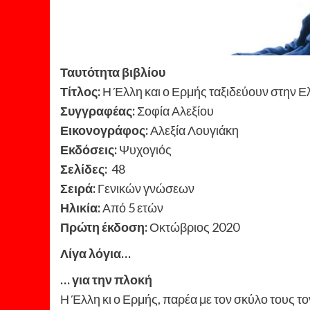
Ταυτότητα βιβλίου
Τίτλος:
Η Έλλη και ο Ερμής ταξιδεύουν στην 
Συγγραφέας:
Σοφία Αλεξίου
Εικονογράφος:
Αλεξία Λουγιάκη
Εκδόσεις:
Ψυχογιός
Σελίδες:
48
Σειρά:
Γενικών γνώσεων
Ηλικία:
Από 5 ετών
Πρώτη έκδοση:
Οκτώβριος 2020
Λίγα λόγια…
… για την πλοκή
Η Έλλη κι ο Ερμής, παρέα με τον σκύλο τους το