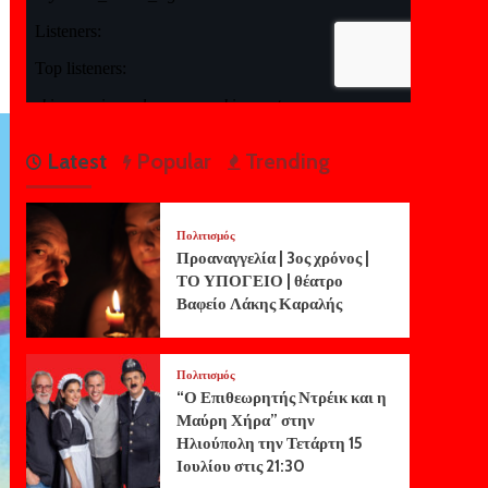
Latest
Popular
Trending
Πολιτισμός
Προαναγγελία | 3ος χρόνος |
ΤΟ ΥΠΟΓΕΙΟ | θέατρο
Βαφείο Λάκης Καραλής
Πολιτισμός
“Ο Επιθεωρητής Ντρέικ και η
Μαύρη Χήρα” στην
Ηλιούπολη την Τετάρτη 15
Ιουλίου στις 21:30