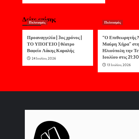
Δείτε επίσης
Πολιτισμός
Πολιτισμός
Προαναγγελία | 3ος χρόνος |
“Ο Επιθεωρητής Ν
ΤΟ ΥΠΟΓΕΙΟ | θέατρο
Μαύρη Χήρα” στ
Βαφείο Λάκης Καραλής
Ηλιούπολη την Τε
Ιουλίου στις 21:30
24 Ιουλίου, 2026
13 Ιουλίου, 2026