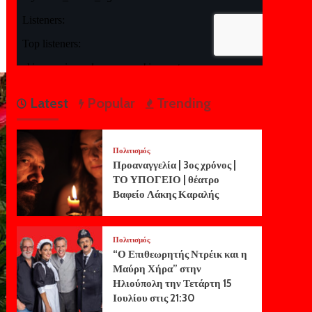
Latest
Popular
Trending
Πολιτισμός
Προαναγγελία | 3ος χρόνος |
ΤΟ ΥΠΟΓΕΙΟ | θέατρο
Βαφείο Λάκης Καραλής
Πολιτισμός
“Ο Επιθεωρητής Ντρέικ και η
Μαύρη Χήρα” στην
Ηλιούπολη την Τετάρτη 15
Ιουλίου στις 21:30