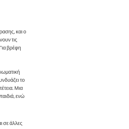
ασης, και ο
νουν τις
Για βρέφη
βιωματική
υνδυάζει το
πέτεια. Μια
παιδιά, ενώ
ι σε άλλες