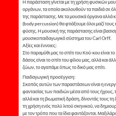
Η παράσταση γίνεται με τη χρήση φυσικών μο
οργάνων, τα οποία ακολουθούν τα παιδιά σε όλ
της παράστασης. Με τα μουσικά όργανα αλλά κ
(body percussion) θα φτιάξουμε όλοι μαζί τους
φύσης. Η μουσική της παράστασης είναι βασισ
μουσικοπαιδαγωγικό σύστημα του Carl Orff.
Αξίες και έννοιες:
Στο παραμύθι μας το σπίτι του Κού-κου είναι το
δάσος είναι το σπίτι του φίλου μας, αλλά και ά
ζώων, το αγαπάμε όπως το δικό μας σπίτι.
Παιδαγωγική προσέγγιση:
Σκοπός αυτών των παραστάσεων είναι η ενερ
φαντασίας των παιδιών μέσα από τους ήχους, τ
αλλά και τη βιωματική δράση, δίνοντάς τους τη
τη χρήση ενός πολύ λιτού σκηνικού, να δημιο
με τον τρόπο που τα ίδια φαντάζονται. Μαξιλά