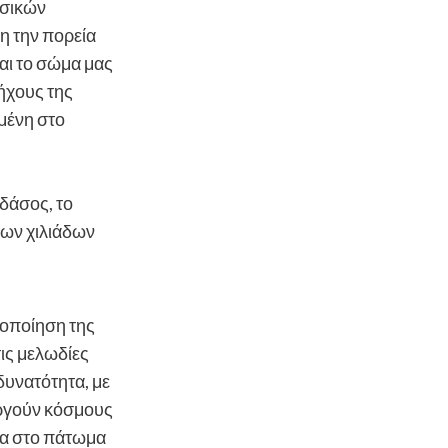
υσικών
η την πορεία
αι το σώμα μας
 ήχους της
μένη στο
 δάσος, το
λλων χιλιάδων
γοποίηση της
ις μελωδίες
 δυνατότητα, με
υργούν κόσμους
ρια στο πάτωμα