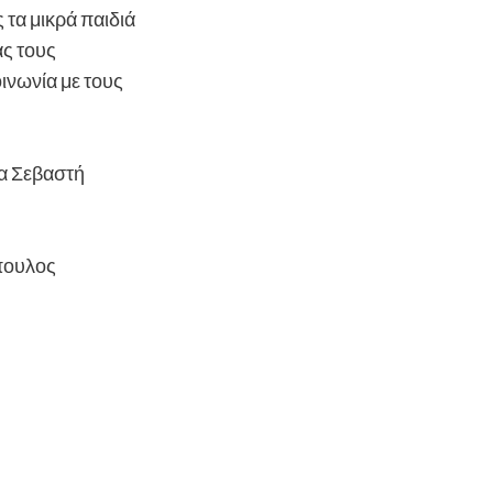
τα μικρά παιδιά
άς τους
ινωνία με τους
α Σεβαστή
πουλος