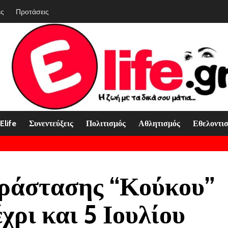
ές
Προτάσεις
Elife
Συνεντεύξεις
Πολιτισμός
Αθλητισμός
Εθελοντι
ράστασης “Κούκου”
έχρι και 5 Ιουλίου