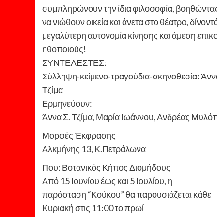
συμπληρώνουν την ίδια φιλοσοφία, βοηθώντας 
να νιώθουν οικεία και άνετα στο θέατρο, δίνοντ
μεγαλύτερη αυτονομία κίνησης και άμεση επικο
ηθοποιούς!
ΣΥΝΤΕΛΕΣΤΕΣ:
Σύλληψη-κείμενο-τραγούδια-σκηνοθεσία: Άνν
Τζίμα
Ερμηνεύουν:
Άννα Σ. Τζίμα, Μαρία Ιωάννου, Ανδρέας Μυλό
Μορφές Έκφρασης
Αλκμήνης 13, Κ.Πετράλωνα
Που: Βοτανικός Κήπος Διομήδους
Από 15 Ιουνίου έως και 5 Ιουλίου, η
παράσταση “Κούκου” θα παρουσιάζεται κάθε
Κυριακή στις 11:00 το πρωί