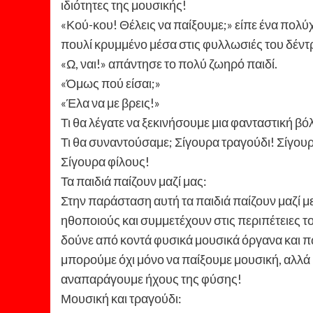
ιδιότητες της μουσικής!
«Κού-κου! Θέλεις να παίξουμε;» είπε ένα πολ
πουλί κρυμμένο μέσα στις φυλλωσιές του δέντ
«Ω, ναι!» απάντησε το πολύ ζωηρό παιδί.
«Όμως πού είσαι;»
«Έλα να με βρεις!»
Τι θα λέγατε να ξεκινήσουμε μια φανταστική βό
Τι θα συναντούσαμε; Σίγουρα τραγούδι! Σίγουρ
Σίγουρα φίλους!
Τα παιδιά παίζουν μαζί μας:
Στην παράσταση αυτή τα παιδιά παίζουν μαζί μ
ηθοποιούς και συμμετέχουν στις περιπέτειες 
δούνε από κοντά φυσικά μουσικά όργανα και π
μπορούμε όχι μόνο να παίξουμε μουσική, αλλά 
αναπαράγουμε ήχους της φύσης!
Μουσική και τραγούδι: