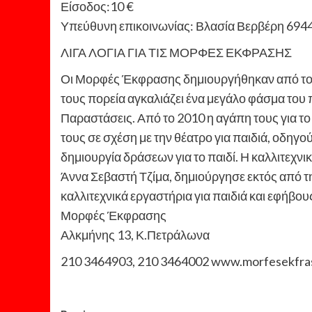
Είσοδος:10 €
Υπεύθυνη επικοινωνίας: Βλασία Βερβέρη 69
ΛΙΓΑ ΛΟΓΙΑ ΓΙΑ ΤΙΣ ΜΟΡΦΕΣ ΕΚΦΡΑΣΗΣ
Οι Μορφές Έκφρασης δημιουργήθηκαν από τον 
τους πορεία αγκαλιάζει ένα μεγάλο φάσμα του 
Παραστάσεις. Από το 2010 η αγάπη τους για το 
τους σε σχέση με την θέατρο για παιδιά, οδηγο
δημιουργία δράσεων για το παιδί. Η καλλιτεχνι
Άννα Σεβαστή Τζίμα, δημιούργησε εκτός από τη
καλλιτεχνικά εργαστήρια για παιδιά και εφήβου
Μορφές Έκφρασης
Αλκμήνης 13, Κ.Πετράλωνα
210 3464903, 210 3464002 www.morfesekfras