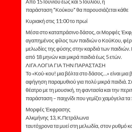
Από 15 Ιουνίου έως και 5 Ιουλίου, η
παράσταση “Κούκου” θα παρουσιάζεται κάθε
Κυριακή στις 11:00 το πρωί
Μέσα στο καταπράσινο δάσος, οι Μορφές Έκφρ
αγαπημένος φίλος των παιδιών ο ΚούΚου, φέρ
μελωδίες της φύσης στην καρδιά των παιδιών. 
από 18 μηνών και μικρά παιδιά έως 5 ετών.
ΛΙΓΑ ΛΟΓΙΑ ΓΙΑ ΤΗΝ ΠΑΡΑΣΤΑΣΗ
Το «Κού-κου! μια βόλτα στο δάσος…» είναι μια 
αφήγηση παραμυθιού για πολύ μικρά παιδιά. Σ
θέατρο με τη μουσική, τη φαντασία και την περι
παράσταση – παιχνίδι που γεμίζει χαμόγελα τα 
Μορφές Έκφρασης
Αλκμήνης 13, Κ.Πετράλωνα
ταυτόχρονα τα μυεί στη μελωδία, στον ρυθμό κα