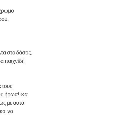
ύχρωμο
ρου.
λτα στο δάσος;
α παιχνίδι!
ε τους
του ήρωα! Θα
ως με αυτά
και να