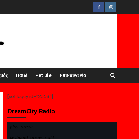
Facebook
Instagram
σμός
Παιδί
Pet life
Επικοινωνία
[soliloquy id="2558"]
DreamCity Radio