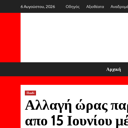
Skip
6 Αυγούστου, 2026
Οδηγός
Αξιοθέατα
Αναδρομ
to
content
Αρχική
Παιδί
Αλλαγή ώρας πα
απο 15 Ιουνίου μ