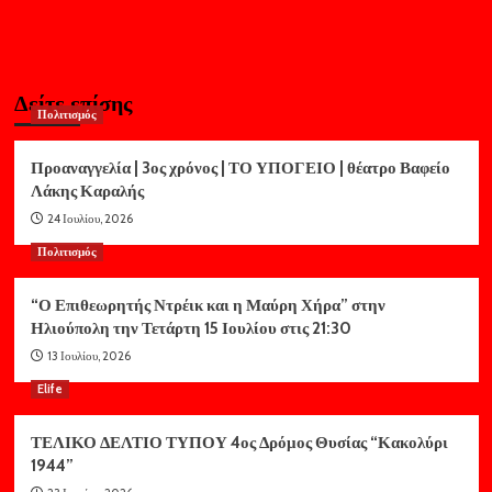
Δείτε επίσης
Πολιτισμός
Προαναγγελία | 3ος χρόνος | ΤΟ ΥΠΟΓΕΙΟ | θέατρο Βαφείο
Λάκης Καραλής
24 Ιουλίου, 2026
Πολιτισμός
“Ο Επιθεωρητής Ντρέικ και η Μαύρη Χήρα” στην
Ηλιούπολη την Τετάρτη 15 Ιουλίου στις 21:30
13 Ιουλίου, 2026
Elife
ΤΕΛΙΚΟ ΔΕΛΤΙΟ ΤΥΠΟΥ 4ος Δρόμος Θυσίας “Κακολύρι
1944”