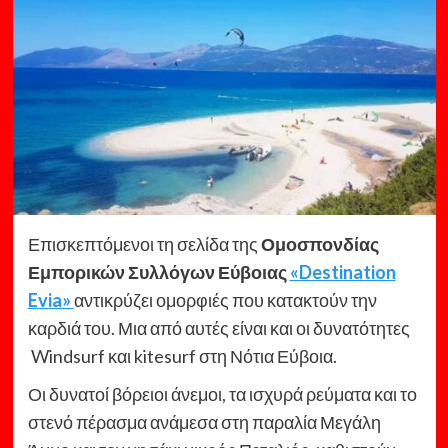
Επισκεπτόμενοι τη σελίδα της
Ομοσπονδίας
Εμπορικών Συλλόγων Εύβοιας
«Destination
Evia»
αντικρύζει ομορφιές που κατακτούν την
καρδιά του. Μια από αυτές είναι και οι δυνατότητες
Windsurf και kitesurf στη Νότια Εύβοια.
Οι δυνατοί βόρειοι άνεμοι, τα ισχυρά ρεύματα και το
στενό πέρασμα ανάμεσα στη παραλία Μεγάλη