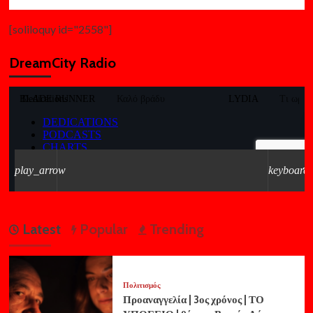
[soliloquy id="2558"]
DreamCity Radio
Latest
Popular
Trending
Πολιτισμός
Προαναγγελία | 3ος χρόνος | ΤΟ