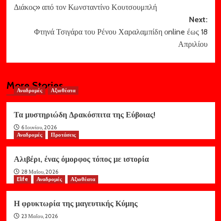
navigation
Διάκος» από τον Κωνσταντίνο Κουτσουμπλή
Next:
Φτηνά Τσιγάρα του Ρένου Χαραλαμπίδη οnline έως 18
Απριλίου
More Stories
Αναδρομές
Αξιοθέατα
Τα μυστηριώδη Δρακόσπιτα της Εύβοιας!
6 Ιουνίου, 2026
Αναδρομές
Προτάσεις
Αλιβέρι, ένας όμορφος τόπος με ιστορία
28 Μαΐου, 2026
Elife
Αναδρομές
Αξιοθέατα
Η φρυκτωρία της μαγευτικής Κύμης
23 Μαΐου, 2026