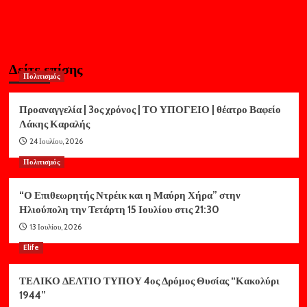
Δείτε επίσης
Πολιτισμός
Προαναγγελία | 3ος χρόνος | ΤΟ ΥΠΟΓΕΙΟ | θέατρο Βαφείο
Λάκης Καραλής
24 Ιουλίου, 2026
Πολιτισμός
“Ο Επιθεωρητής Ντρέικ και η Μαύρη Χήρα” στην
Ηλιούπολη την Τετάρτη 15 Ιουλίου στις 21:30
13 Ιουλίου, 2026
Elife
ΤΕΛΙΚΟ ΔΕΛΤΙΟ ΤΥΠΟΥ 4ος Δρόμος Θυσίας “Κακολύρι
1944”