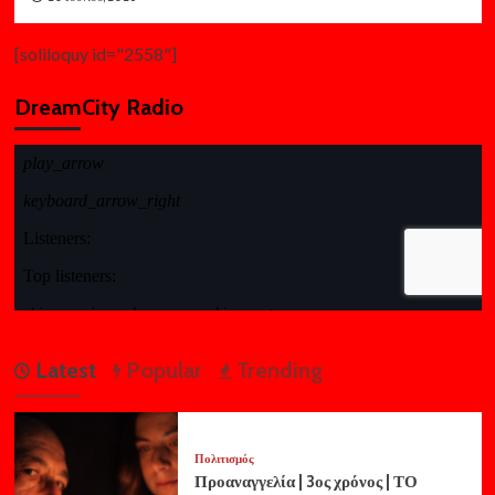
[soliloquy id="2558"]
DreamCity Radio
Latest
Popular
Trending
Πολιτισμός
Προαναγγελία | 3ος χρόνος | ΤΟ