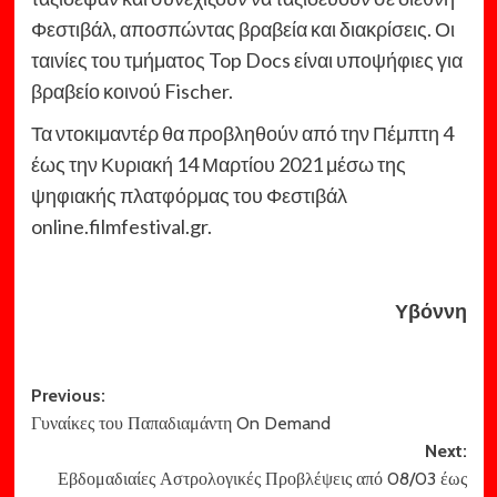
Φεστιβάλ, αποσπώντας βραβεία και διακρίσεις. Οι
ταινίες του τμήματος Top Docs είναι υποψήφιες για
βραβείο κοινού Fischer.
Τα ντοκιμαντέρ θα προβληθούν από την Πέμπτη 4
έως την Κυριακή 14 Μαρτίου 2021 μέσω της
ψηφιακής πλατφόρμας του Φεστιβάλ
online.filmfestival.gr.
Υβόννη
Post
Previous:
Γυναίκες του Παπαδιαμάντη On Demand
navigation
Next:
Εβδομαδιαίες Αστρολογικές Προβλέψεις από 08/03 έως