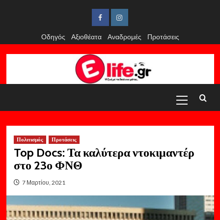
Skip
to
Facebook
Instagram
content
Οδηγός
Αξιοθέατα
Αναδρομές
Προτάσεις
Primary
Menu
Πολιτισμός
Προτάσεις
Top Docs: Τα καλύτερα ντοκιμαντέρ
στο 23ο ΦΝΘ
7 Μαρτίου, 2021