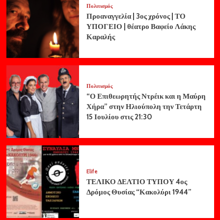
Πολιτισμός
Προαναγγελία | 3ος χρόνος | ΤΟ
ΥΠΟΓΕΙΟ | θέατρο Βαφείο Λάκης
Καραλής
Πολιτισμός
“Ο Επιθεωρητής Ντρέικ και η Μαύρη
Χήρα” στην Ηλιούπολη την Τετάρτη
15 Ιουλίου στις 21:30
Elife
ΤΕΛΙΚΟ ΔΕΛΤΙΟ ΤΥΠΟΥ 4ος
Δρόμος Θυσίας “Κακολύρι 1944”