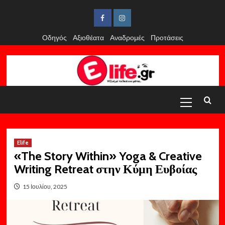
Skip
to
Facebook
Instagram
content
Οδηγός
Αξιοθέατα
Αναδρομές
Προτάσεις
Primary
Menu
Elife
«The Story Within» Yoga & Creative
Writing Retreat στην Κύμη Ευβοίας
15 Ιουλίου, 2025