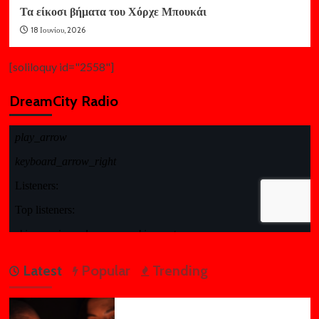
Τα είκοσι βήματα του Χόρχε Μπουκάι
18 Ιουνίου, 2026
[soliloquy id="2558"]
DreamCity Radio
Latest
Popular
Trending