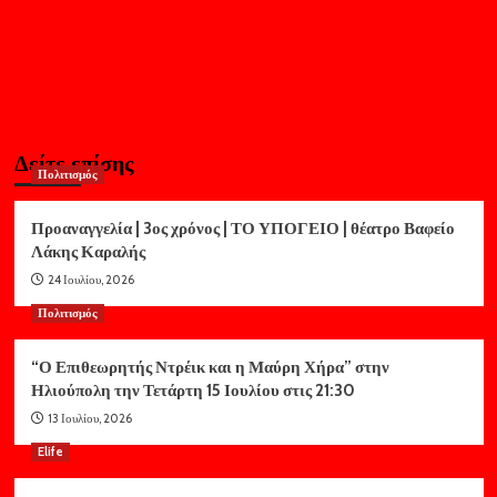
Δείτε επίσης
Πολιτισμός
Προαναγγελία | 3ος χρόνος | ΤΟ ΥΠΟΓΕΙΟ | θέατρο Βαφείο
Λάκης Καραλής
24 Ιουλίου, 2026
Πολιτισμός
“Ο Επιθεωρητής Ντρέικ και η Μαύρη Χήρα” στην
Ηλιούπολη την Τετάρτη 15 Ιουλίου στις 21:30
13 Ιουλίου, 2026
Elife