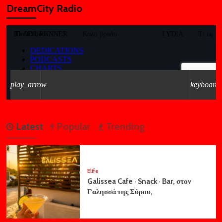
DreamCity Radio
Latest
Popular
Trending
Elife
Galissea Cafe · Snack · Bar, στον
Γαλησσά της Σύρου,