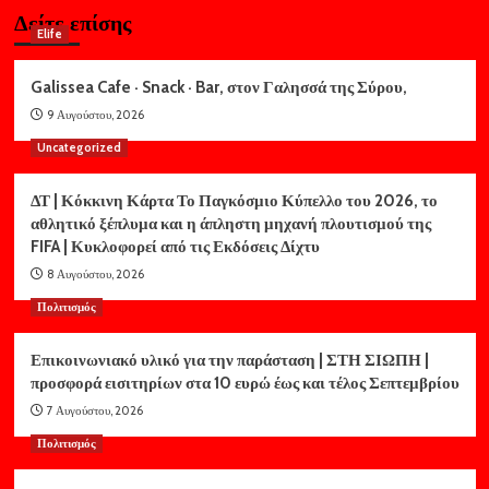
Δείτε επίσης
Elife
Galissea Cafe · Snack · Bar, στον Γαλησσά της Σύρου,
9 Αυγούστου, 2026
Uncategorized
ΔΤ | Κόκκινη Κάρτα Το Παγκόσμιο Κύπελλο του 2026, το
αθλητικό ξέπλυμα και η άπληστη μηχανή πλουτισμού της
FIFA | Κυκλοφορεί από τις Εκδόσεις Δίχτυ
8 Αυγούστου, 2026
Πολιτισμός
Επικοινωνιακό υλικό για την παράσταση | ΣΤΗ ΣΙΩΠΗ |
προσφορά εισιτηρίων στα 10 ευρώ έως και τέλος Σεπτεμβρίου
7 Αυγούστου, 2026
Πολιτισμός