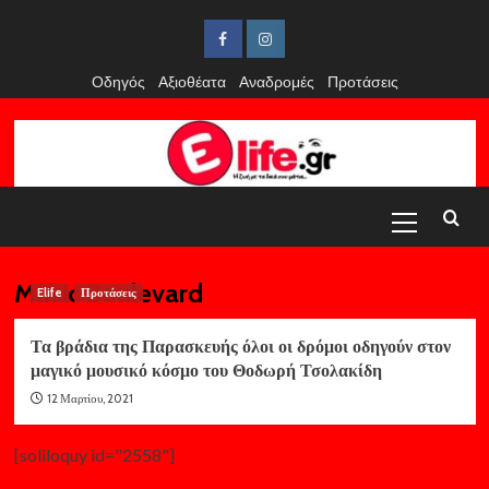
Skip
to
Facebook
Instagram
content
Οδηγός
Αξιοθέατα
Αναδρομές
Προτάσεις
Primary
Menu
Music Boulevard
Elife
Προτάσεις
Τα βράδια της Παρασκευής όλοι οι δρόμοι οδηγούν στον
μαγικό μουσικό κόσμο του Θοδωρή Τσολακίδη
12 Μαρτίου, 2021
[soliloquy id="2558"]