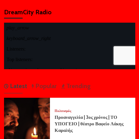
DreamCity Radio
Latest
Popular
Trending
Πολιτισμός
Προαναγγελία | 3ος χρόνος | ΤΟ
ΥΠΟΓΕΙΟ | θέατρο Βαφείο Λάκης
Καραλής