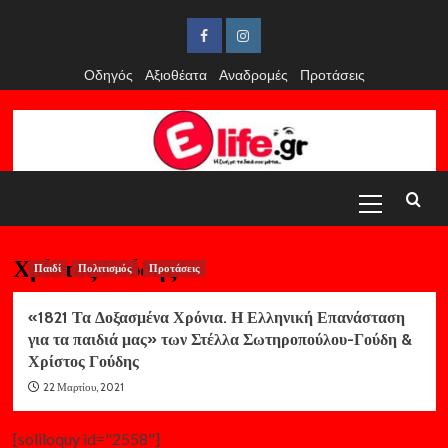
Skip
to
Facebook
Instagram
content
Οδηγός
Αξιοθέατα
Αναδρομές
Προτάσεις
Primary
Menu
Χρίστος Γούδης
Παιδί
Πολιτισμός
Προτάσεις
«1821 Τα Δοξασμένα Χρόνια. Η Ελληνική Επανάσταση
για τα παιδιά μας» των Στέλλα Σωτηροπούλου-Γούδη &
Χρίστος Γούδης
22 Μαρτίου, 2021
[soliloquy id="2558"]