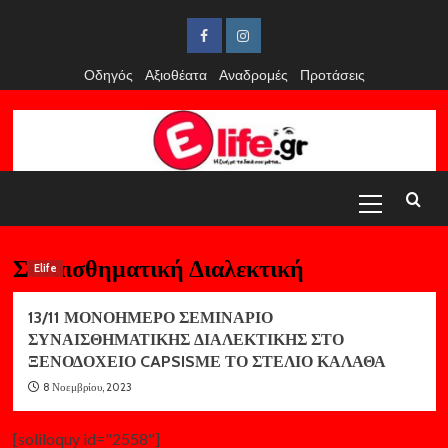
Skip
to
Facebook
Instagram
content
Οδηγός
Αξιοθέατα
Αναδρομές
Προτάσεις
Primary
Menu
Συναισθηματική Διαλεκτική
Elife
13/11 ΜΟΝΟΗΜΕΡΟ ΣΕΜΙΝΑΡΙΟ
ΣΥΝΑΙΣΘΗΜΑΤΙΚΗΣ ΔΙΑΛΕΚΤΙΚΗΣ ΣΤΟ
ΞΕΝΟΔΟΧΕΙΟ CAPSISΜΕ ΤΟ ΣΤΕΛΙΟ ΚΑΛΑΘΑ
8 Νοεμβρίου, 2023
[soliloquy id="2558"]