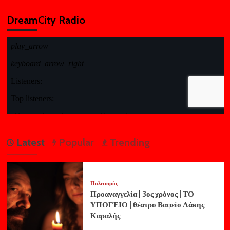
DreamCity Radio
Latest
Popular
Trending
Πολιτισμός
Προαναγγελία | 3ος χρόνος | ΤΟ
ΥΠΟΓΕΙΟ | θέατρο Βαφείο Λάκης
Καραλής