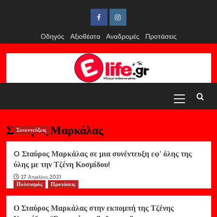
Skip
to
Facebook
Instagram
content
Οδηγός
Αξιοθέατα
Αναδρομές
Προτάσεις
Primary
Menu
Σταύρος Μαρκάλας
Συνεντεύξεις
O Σταύρος Μαρκάλας σε μια συνέντευξη εφ’ όλης της
ύλης με την Τζένη Κοσμίδου!
27 Απριλίου, 2021
Πολιτισμός
Προτάσεις
Ο Σταύρος Μαρκάλας στην εκπομπή της Τζένης