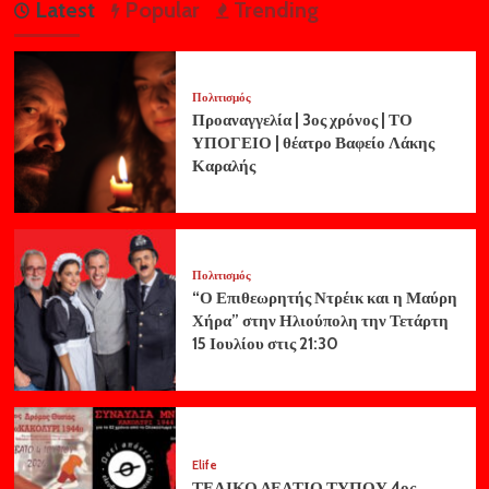
Latest
Popular
Trending
Πολιτισμός
Προαναγγελία | 3ος χρόνος | ΤΟ
ΥΠΟΓΕΙΟ | θέατρο Βαφείο Λάκης
Καραλής
Πολιτισμός
“Ο Επιθεωρητής Ντρέικ και η Μαύρη
Χήρα” στην Ηλιούπολη την Τετάρτη
15 Ιουλίου στις 21:30
Elife
ΤΕΛΙΚΟ ΔΕΛΤΙΟ ΤΥΠΟΥ 4ος