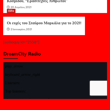
Κοσμίδου, “Ερασιτέχνες Άνθρωποι”
20 Απριλίου, 2021
Elife
Οι ευχές του Σταύρου Μαρκάλα για το 2021!
2 Ιανουαρίου, 2021
[soliloquy id="2558"]
DreamCity Radio