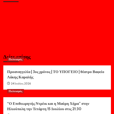
Δείτε επίσης
Πολιτισμός
Προαναγγελία | 3ος χρόνος | ΤΟ ΥΠΟΓΕΙΟ | θέατρο Βαφείο
Λάκης Καραλής
24 Ιουλίου, 2026
Πολιτισμός
“Ο Επιθεωρητής Ντρέικ και η Μαύρη Χήρα” στην
Ηλιούπολη την Τετάρτη 15 Ιουλίου στις 21:30