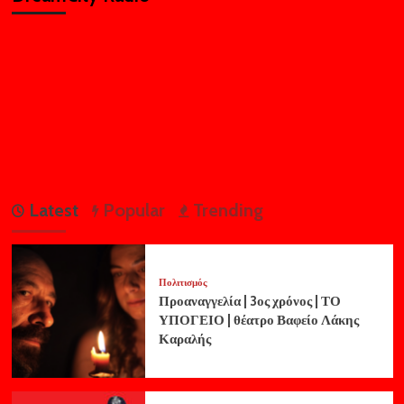
Latest
Popular
Trending
Πολιτισμός
Προαναγγελία | 3ος χρόνος | ΤΟ
ΥΠΟΓΕΙΟ | θέατρο Βαφείο Λάκης
Καραλής