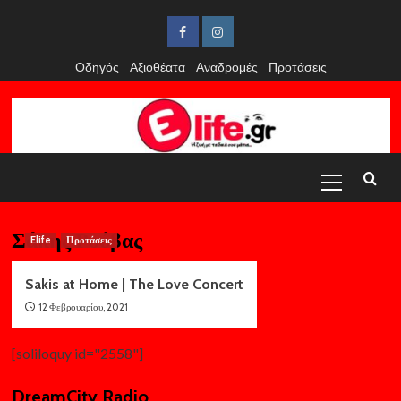
Skip
to
Facebook
Instagram
content
Οδηγός
Αξιοθέατα
Αναδρομές
Προτάσεις
Primary
Menu
Σάκης Ρούβας
Elife
Προτάσεις
Sakis at Home | The Love Concert
12 Φεβρουαρίου, 2021
[soliloquy id="2558"]
DreamCity Radio