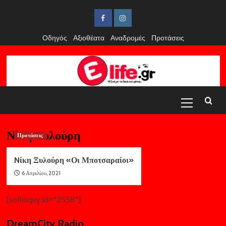
Skip
to
Facebook
Instagram
content
Οδηγός
Αξιοθέατα
Αναδρομές
Προτάσεις
Primary
Menu
Νίκη Ξυλούρη
Προτάσεις
Nίκη Ξυλούρη «Οι Μποτσαραίοι»
6 Απριλίου, 2021
[soliloquy id="2558"]
DreamCity Radio