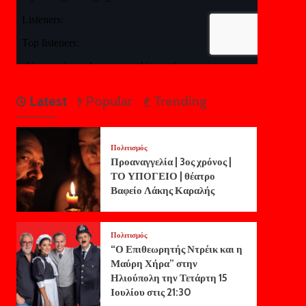
Latest
Popular
Trending
Πολιτισμός
Προαναγγελία | 3ος χρόνος |
ΤΟ ΥΠΟΓΕΙΟ | θέατρο
Βαφείο Λάκης Καραλής
Πολιτισμός
“Ο Επιθεωρητής Ντρέικ και η
Μαύρη Χήρα” στην
Ηλιούπολη την Τετάρτη 15
Ιουλίου στις 21:30