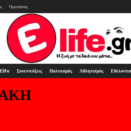
ές
Προτάσεις
Elife
Συνεντεύξεις
Πολιτισμός
Αθλητισμός
Εθελοντι
ΡΑΚΗ