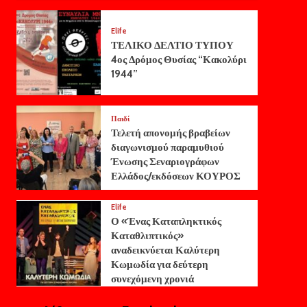
Elife
ΤΕΛΙΚΟ ΔΕΛΤΙΟ ΤΥΠΟΥ
4ος Δρόμος Θυσίας “Κακολύρι
1944”
Παιδί
Τελετή απονομής βραβείων
διαγωνισμού παραμυθιού
Ένωσης Σεναριογράφων
Ελλάδος/εκδόσεων ΚΟΥΡΟΣ
Elife
Ο «Ένας Καταπληκτικός
Καταθλιπτικός»
αναδεικνύεται Καλύτερη
Κωμωδία για δεύτερη
συνεχόμενη χρονιά