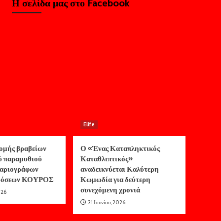
Η σελίδα μας στο Facebook
Elife
ομής βραβείων
Ο «Ένας Καταπληκτικός
ύ παραμυθιού
Καταθλιπτικός»
αριογράφων
αναδεικνύεται Καλύτερη
κδόσεων ΚΟΥΡΟΣ
Κωμωδία για δεύτερη
συνεχόμενη χρονιά
026
21 Ιουνίου, 2026