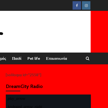
Facebook
Instagram
σμός
Παιδί
Pet life
Επικοινωνία
[soliloquy id="2558"]
DreamCity Radio