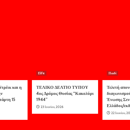
Elife
Παιδί
τρέικ και η
ΤΕΛΙΚΟ ΔΕΛΤΙΟ ΤΥΠΟΥ
Τελετή απον
ην
4ος Δρόμος Θυσίας “Κακολύρι
διαγωνισμο
τάρτη 15
1944”
Ένωσης Σεν
Ελλάδος/ε
23 Ιουνίου, 2026
22 Ιουνίου, 2