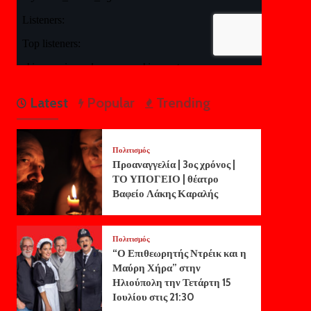
Latest
Popular
Trending
Πολιτισμός
Προαναγγελία | 3ος χρόνος |
ΤΟ ΥΠΟΓΕΙΟ | θέατρο
Βαφείο Λάκης Καραλής
Πολιτισμός
“Ο Επιθεωρητής Ντρέικ και η
Μαύρη Χήρα” στην
Ηλιούπολη την Τετάρτη 15
Ιουλίου στις 21:30