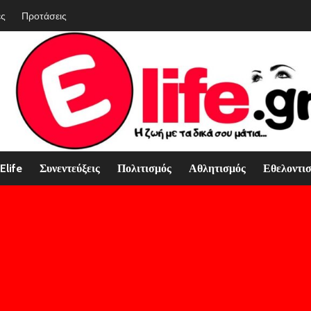
ές
Προτάσεις
Elife
Συνεντεύξεις
Πολιτισμός
Αθλητισμός
Εθελοντι