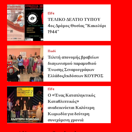
Elife
ΤΕΛΙΚΟ ΔΕΛΤΙΟ ΤΥΠΟΥ
4ος Δρόμος Θυσίας “Κακολύρι
1944”
Παιδί
Τελετή απονομής βραβείων
διαγωνισμού παραμυθιού
Ένωσης Σεναριογράφων
Ελλάδος/εκδόσεων ΚΟΥΡΟΣ
Elife
Ο «Ένας Καταπληκτικός
Καταθλιπτικός»
αναδεικνύεται Καλύτερη
Κωμωδία για δεύτερη
συνεχόμενη χρονιά