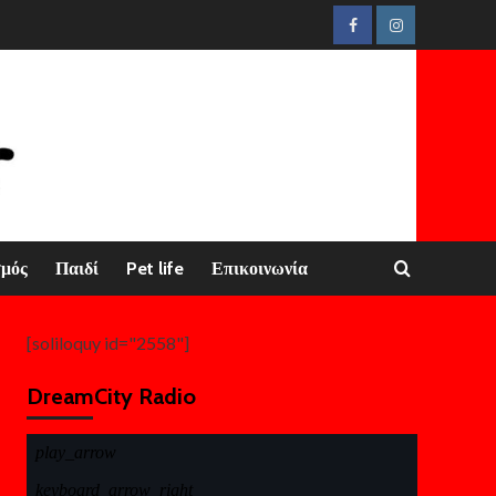
Facebook
Instagram
σμός
Παιδί
Pet life
Επικοινωνία
[soliloquy id="2558"]
DreamCity Radio