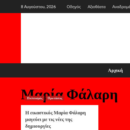
Skip
8 Αυγούστου, 2026
Οδηγός
Αξιοθέατα
Αναδρομ
to
content
Αρχική
Μαρία Φάλαρη
Πολιτισμός
Προτάσεις
Η εικαστικός Μαρία Φάλαρη
μαγεύει με τις νέες της
δημιουργίες