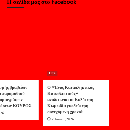
Η σελίδα μας στο Facebook
Elife
ομής βραβείων
Ο «Ένας Καταπληκτικός
ύ παραμυθιού
Καταθλιπτικός»
αριογράφων
αναδεικνύεται Καλύτερη
κδόσεων ΚΟΥΡΟΣ
Κωμωδία για δεύτερη
συνεχόμενη χρονιά
026
21 Ιουνίου, 2026