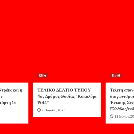
Elife
Παιδί
τρέικ και η
ΤΕΛΙΚΟ ΔΕΛΤΙΟ ΤΥΠΟΥ
Τελετή απον
ην
4ος Δρόμος Θυσίας “Κακολύρι
διαγωνισμο
τάρτη 15
1944”
Ένωσης Σεν
Ελλάδος/ε
23 Ιουνίου, 2026
22 Ιουνίου, 2