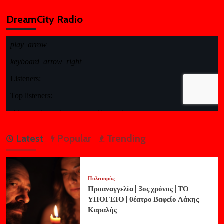
DreamCity Radio
Latest
Popular
Trending
Πολιτισμός
Προαναγγελία | 3ος χρόνος | ΤΟ
ΥΠΟΓΕΙΟ | θέατρο Βαφείο Λάκης
Καραλής