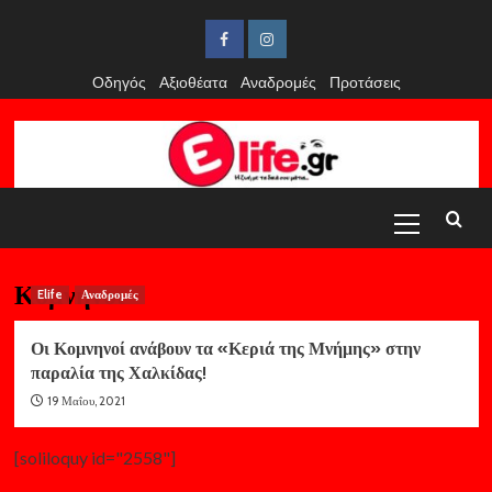
Skip
to
Facebook
Instagram
content
Οδηγός
Αξιοθέατα
Αναδρομές
Προτάσεις
Primary
Menu
Κομνηνοι
Elife
Αναδρομές
Οι Κομνηνοί ανάβουν τα «Κεριά της Μνήμης» στην
παραλία της Χαλκίδας!
19 Μαΐου, 2021
[soliloquy id="2558"]