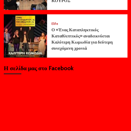
ΚΟΥΡΟΣ
Elife
Ο «Ένας Καταπληκτικός
Καταθλιπτικός» αναδεικνύεται
Καλύτερη Κωμωδία για δεύτερη
συνεχόμενη χρονιά
Η σελίδα μας στο Facebook