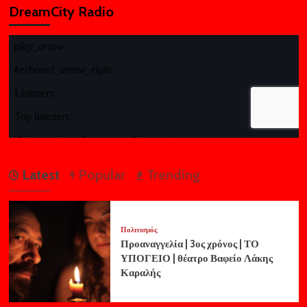
DreamCity Radio
Latest
Popular
Trending
Πολιτισμός
Προαναγγελία | 3ος χρόνος | ΤΟ
ΥΠΟΓΕΙΟ | θέατρο Βαφείο Λάκης
Καραλής