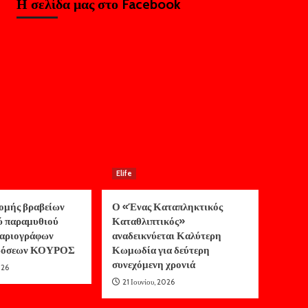
Η σελίδα μας στο Facebook
Elife
ομής βραβείων
Ο «Ένας Καταπληκτικός
ύ παραμυθιού
Καταθλιπτικός»
αριογράφων
αναδεικνύεται Καλύτερη
κδόσεων ΚΟΥΡΟΣ
Κωμωδία για δεύτερη
συνεχόμενη χρονιά
026
21 Ιουνίου, 2026