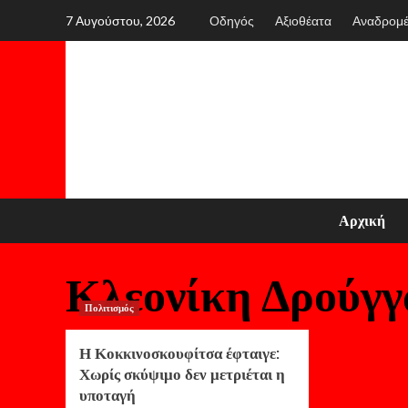
Skip
7 Αυγούστου, 2026
Οδηγός
Αξιοθέατα
Αναδρομ
to
content
Αρχική
Κλεονίκη Δρούγγ
Πολιτισμός
Η Κοκκινοσκουφίτσα έφταιγε:
Χωρίς σκύψιμο δεν μετριέται η
υποταγή