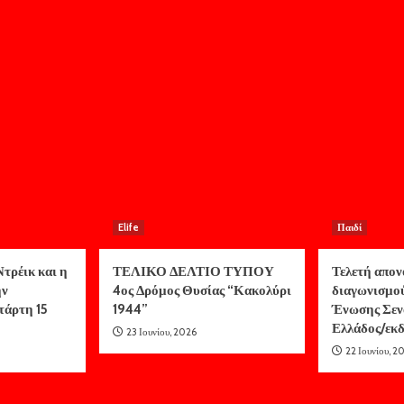
Elife
Παιδί
τρέικ και η
ΤΕΛΙΚΟ ΔΕΛΤΙΟ ΤΥΠΟΥ
Τελετή απον
ην
4ος Δρόμος Θυσίας “Κακολύρι
διαγωνισμο
τάρτη 15
1944”
Ένωσης Σεν
Ελλάδος/ε
23 Ιουνίου, 2026
22 Ιουνίου, 2