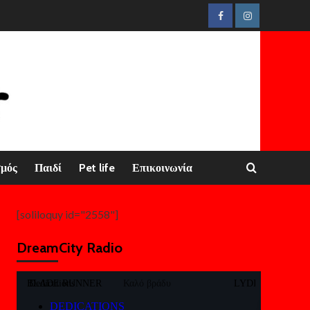
Facebook
Instagram
σμός
Παιδί
Pet life
Επικοινωνία
[soliloquy id="2558"]
DreamCity Radio