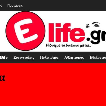
ές
Προτάσεις
Elife
Συνεντεύξεις
Πολιτισμός
Αθλητισμός
Εθελοντι
α