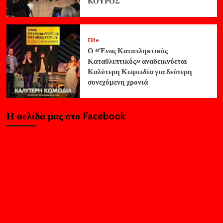
ΚΟΥΡΟΣ
Elife
Ο «Ένας Καταπληκτικός
Καταθλιπτικός» αναδεικνύεται
Καλύτερη Κωμωδία για δεύτερη
συνεχόμενη χρονιά
Η σελίδα μας στο Facebook