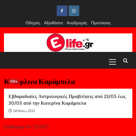
Skip
to
Facebook
Instagram
content
Οδηγός
Αξιοθέατα
Αναδρομές
Προτάσεις
Primary
Menu
Κατερλινα Καράμπελα
Elife
Εβδομαδιαίες Αστρολογικές Προβλέψεις από 23/05 έως
30/05 από την Κατερίνα Καράμπελα
24 Μαΐου, 2021
[soliloquy id="2558"]