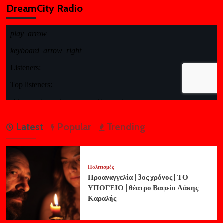
DreamCity Radio
Latest
Popular
Trending
Πολιτισμός
Προαναγγελία | 3ος χρόνος | ΤΟ
ΥΠΟΓΕΙΟ | θέατρο Βαφείο Λάκης
Καραλής