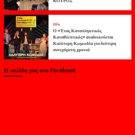
ΚΟΥΡΟΣ
Elife
Ο «Ένας Καταπληκτικός
Καταθλιπτικός» αναδεικνύεται
Καλύτερη Κωμωδία για δεύτερη
συνεχόμενη χρονιά
Η σελίδα μας στο Facebook