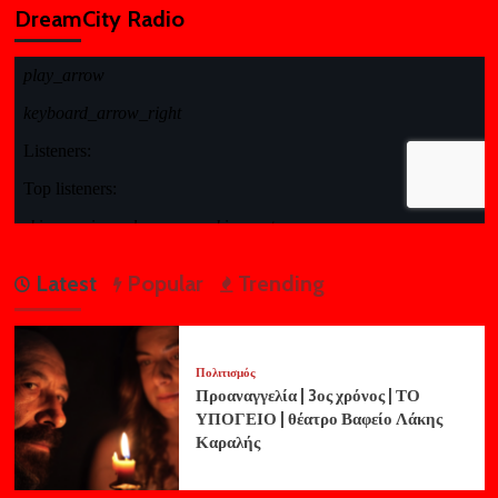
DreamCity Radio
Latest
Popular
Trending
Πολιτισμός
Προαναγγελία | 3ος χρόνος | ΤΟ
ΥΠΟΓΕΙΟ | θέατρο Βαφείο Λάκης
Καραλής