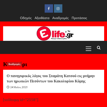
Skip
to
Facebook
Instagram
content
Οδηγός
Αξιοθέατα
Αναδρομές
Προτάσεις
Primary
Menu
Κακολύρι
Αναδρομές
Ο πανηγυρικός λόγος του Σταμάτη Κατσού εις μνήμην
των ηρωικών Πεσόντων του Κακολυρίου Κύμης
24 Μαΐου, 2021
[soliloquy id="2558"]