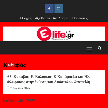
Skip
to
Facebook
Instagram
content
Οδηγός
Αξιοθέατα
Αναδρομές
Προτάσεις
Primary
Menu
Κακαβάς
Elife
Αλ. Κακαβάς, Ε. Βαλούκος, Κ.Καράμπελα και Ηλ.
Φλωράκης στην έκθεση του Απόστολου Φανακίδη
11 Απριλίου, 2025
[soliloquy id="2558"]