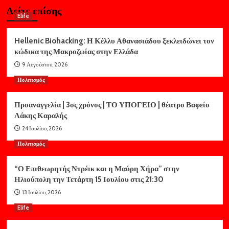
Δείτε επίσης
Elife
Hellenic Biohacking: Η Κέλλυ Αθανασιάδου ξεκλειδώνει τον
κώδικα της Μακροζωίας στην Ελλάδα
9 Αυγούστου, 2026
Πολιτισμός
Προαναγγελία | 3ος χρόνος | ΤΟ ΥΠΟΓΕΙΟ | θέατρο Βαφείο
Λάκης Καραλής
24 Ιουλίου, 2026
Πολιτισμός
“Ο Επιθεωρητής Ντρέικ και η Μαύρη Χήρα” στην
Ηλιούπολη την Τετάρτη 15 Ιουλίου στις 21:30
13 Ιουλίου, 2026
Elife