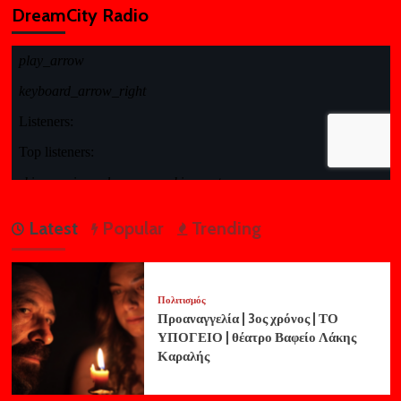
DreamCity Radio
Latest
Popular
Trending
Πολιτισμός
Προαναγγελία | 3ος χρόνος | ΤΟ
ΥΠΟΓΕΙΟ | θέατρο Βαφείο Λάκης
Καραλής