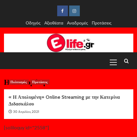
Skip
to
Facebook
Instagram
content
Οδηγός
Αξιοθέατα
Αναδρομές
Προτάσεις
Primary
Menu
Η απολυμένη
Πολιτισμός
Προτάσεις
« Η Απολυμένη» Online Streaming με την Κατερίνα
Διδασκάλου
30 Απριλίου, 2021
[soliloquy id="2558"]