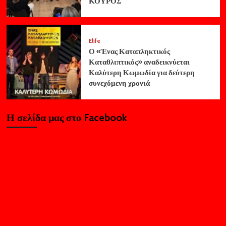
ΚΟΥΡΟΣ
Elife
Ο «Ένας Καταπληκτικός
Καταθλιπτικός» αναδεικνύεται
Καλύτερη Κωμωδία για δεύτερη
συνεχόμενη χρονιά
Η σελίδα μας στο Facebook