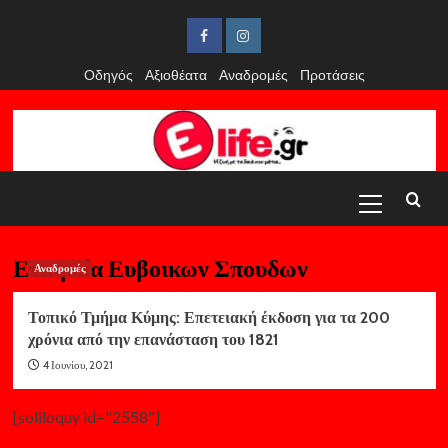
Skip
to
Facebook
Instagram
content
Οδηγός
Αξιοθέατα
Αναδρομές
Προτάσεις
Primary
Menu
Εταιρεία Ευβοικων Σπουδων
Αναδρομές
Τοπικό Τμήμα Κύμης: Επετειακή έκδοση για τα 200
χρόνια από την επανάσταση του 1821
4 Ιουνίου, 2021
[soliloquy id="2558"]