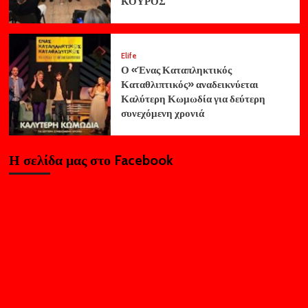
ΚΟΥΡΟΣ
Elife
Ο «Ένας Καταπληκτικός
Καταθλιπτικός» αναδεικνύεται
Καλύτερη Κωμωδία για δεύτερη
συνεχόμενη χρονιά
Η σελίδα μας στο Facebook