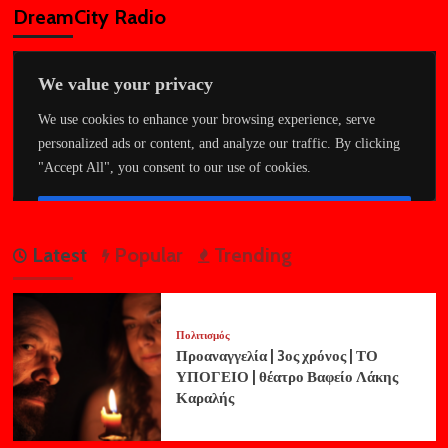
DreamCity Radio
Latest
Popular
Trending
Πολιτισμός
Προαναγγελία | 3ος χρόνος | ΤΟ
ΥΠΟΓΕΙΟ | θέατρο Βαφείο Λάκης
Καραλής