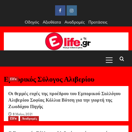
Skip
to
Facebook
Instagram
content
Οδηγός
Αξιοθέατα
Αναδρομές
Προτάσεις
Primary
Menu
Εμπορικός Σϋλογος Αλιβερίου
Elife
Οι θερμές ευχές της προέδρου του Εμπορικού Συλλόγου
Αλιβερίου Σοφίας Κόλλια Βότση για την γιορτή της
Ζωοδόχου Πηγής
8 Μαΐου, 2021
Elife
Αναδρομές