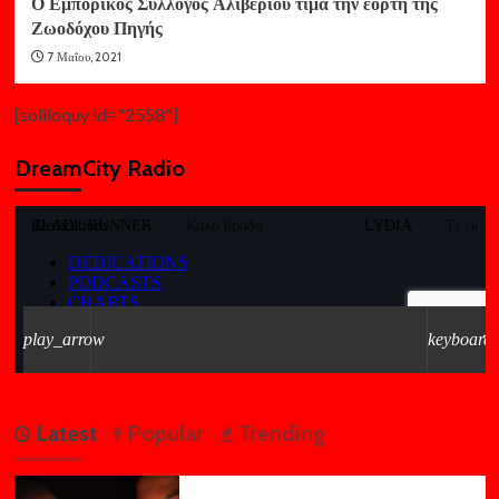
Ο Εμπορικός Σύλλογος Αλιβερίου τιμά την εορτή της
Ζωοδόχου Πηγής
7 Μαΐου, 2021
[soliloquy id="2558"]
DreamCity Radio
Latest
Popular
Trending