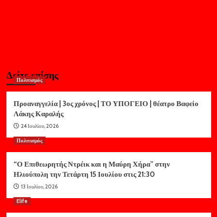
Δείτε επίσης
Πολιτισμός
Προαναγγελία | 3ος χρόνος | ΤΟ ΥΠΟΓΕΙΟ | θέατρο Βαφείο
Λάκης Καραλής
24 Ιουλίου, 2026
Πολιτισμός
“Ο Επιθεωρητής Ντρέικ και η Μαύρη Χήρα” στην
Ηλιούπολη την Τετάρτη 15 Ιουλίου στις 21:30
13 Ιουλίου, 2026
Elife