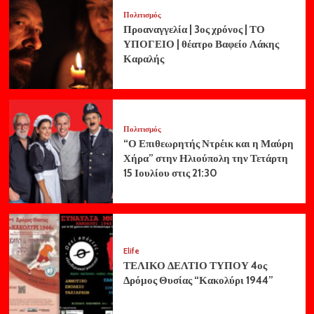
Πολιτισμός
Προαναγγελία | 3ος χρόνος | ΤΟ
ΥΠΟΓΕΙΟ | θέατρο Βαφείο Λάκης
Καραλής
Πολιτισμός
“Ο Επιθεωρητής Ντρέικ και η Μαύρη
Χήρα” στην Ηλιούπολη την Τετάρτη
15 Ιουλίου στις 21:30
Elife
ΤΕΛΙΚΟ ΔΕΛΤΙΟ ΤΥΠΟΥ 4ος
Δρόμος Θυσίας “Κακολύρι 1944”