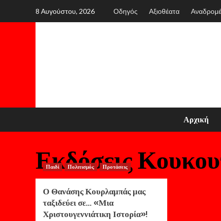
Skip
8 Αυγούστου, 2026
Οδηγός
Αξιοθέατα
Αναδρομ
to
content
Αρχική
Εκδόσεις Κουκου
Παιδί
Πολιτισμός
Προτάσεις
Ο Θανάσης Κουρλαμπάς μας
ταξιδεύει σε… «Μια
Χριστουγεννιάτικη Ιστορία»!