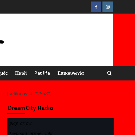
Facebook
Instagram
σμός
Παιδί
Pet life
Επικοινωνία
[soliloquy id="2558"]
DreamCity Radio