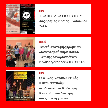
Elife
ΤΕΛΙΚΟ ΔΕΛΤΙΟ ΤΥΠΟΥ
4ος Δρόμος Θυσίας “Κακολύρι
1944”
Παιδί
Τελετή απονομής βραβείων
διαγωνισμού παραμυθιού
Ένωσης Σεναριογράφων
Ελλάδος/εκδόσεων ΚΟΥΡΟΣ
Elife
Ο «Ένας Καταπληκτικός
Καταθλιπτικός»
αναδεικνύεται Καλύτερη
Κωμωδία για δεύτερη
συνεχόμενη χρονιά