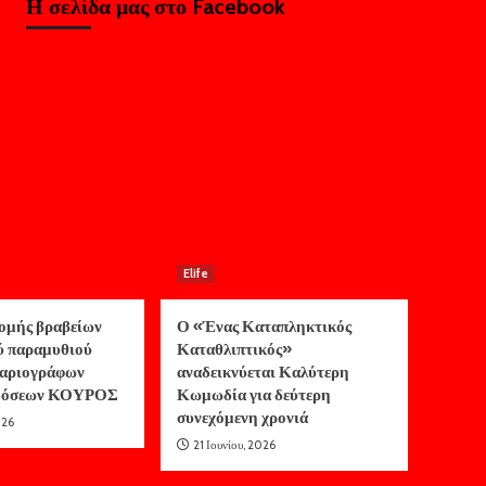
Η σελίδα μας στο Facebook
Elife
ομής βραβείων
Ο «Ένας Καταπληκτικός
ύ παραμυθιού
Καταθλιπτικός»
αριογράφων
αναδεικνύεται Καλύτερη
κδόσεων ΚΟΥΡΟΣ
Κωμωδία για δεύτερη
συνεχόμενη χρονιά
026
21 Ιουνίου, 2026