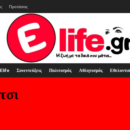
ές
Προτάσεις
Elife
Συνεντεύξεις
Πολιτισμός
Αθλητισμός
Εθελοντι
τσι