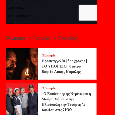
Latest
Popular
Trending
Πολιτισμός
Προαναγγελία | 3ος χρόνος |
ΤΟ ΥΠΟΓΕΙΟ | θέατρο
Βαφείο Λάκης Καραλής
Πολιτισμός
“Ο Επιθεωρητής Ντρέικ και η
Μαύρη Χήρα” στην
Ηλιούπολη την Τετάρτη 15
Ιουλίου στις 21:30