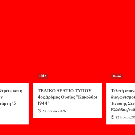
Elife
Παιδί
τρέικ και η
ΤΕΛΙΚΟ ΔΕΛΤΙΟ ΤΥΠΟΥ
Τελετή απον
ην
4ος Δρόμος Θυσίας “Κακολύρι
διαγωνισμο
τάρτη 15
1944”
Ένωσης Σεν
Ελλάδος/ε
23 Ιουνίου, 2026
22 Ιουνίου, 2