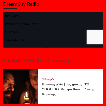
DreamCity Radio
Latest
Popular
Trending
Πολιτισμός
Προαναγγελία | 3ος χρόνος | ΤΟ
ΥΠΟΓΕΙΟ | θέατρο Βαφείο Λάκης
Καραλής