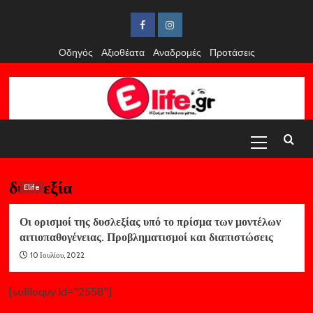
Skip
to
Facebook
Instagram
content
Οδηγός
Αξιοθέατα
Αναδρομές
Προτάσεις
Primary
Menu
δυσλεξία
Elife
Οι ορισμοί της δυσλεξίας υπό το πρίσμα των μοντέλων
αιτιοπαθογένειας. Προβληματισμοί και διαπιστώσεις
10 Ιουλίου, 2022
[soliloquy id="2558"]