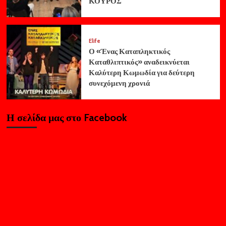
ΚΟΥΡΟΣ
Elife
Ο «Ένας Καταπληκτικός
Καταθλιπτικός» αναδεικνύεται
Καλύτερη Κωμωδία για δεύτερη
συνεχόμενη χρονιά
Η σελίδα μας στο Facebook