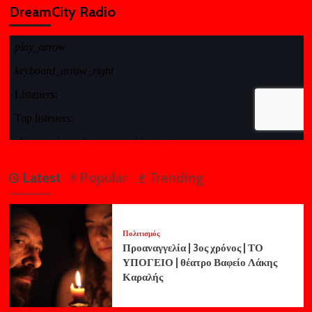
DreamCity Radio
Latest
Popular
Trending
Πολιτισμός
Προαναγγελία | 3ος χρόνος | ΤΟ
ΥΠΟΓΕΙΟ | θέατρο Βαφείο Λάκης
Καραλής