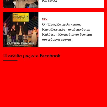
ΚΟΥΡΟΣ
Elife
Ο «Ένας Καταπληκτικός
Καταθλιπτικός» αναδεικνύεται
Καλύτερη Κωμωδία για δεύτερη
συνεχόμενη χρονιά
Η σελίδα μας στο Facebook