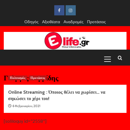
Skip
to
Facebook
Instagram
content
Οδηγός
Αξιοθέατα
Αναδρομές
Προτάσεις
Primary
Menu
Γιώργος Σαββίδης
Πολιτισμός
Προτάσεις
Online Streaming : Όποιος θέλει να χωρίσει… να
σηκώσει το χέρι του!
6 Φεβρουαρίου, 2021
[soliloquy id="2558"]