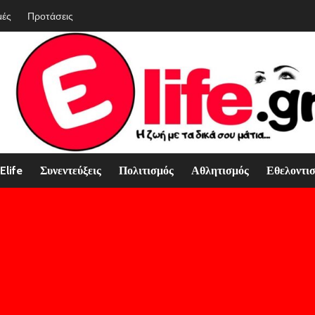
μές
Προτάσεις
Elife
Συνεντεύξεις
Πολιτισμός
Αθλητισμός
Εθελοντι