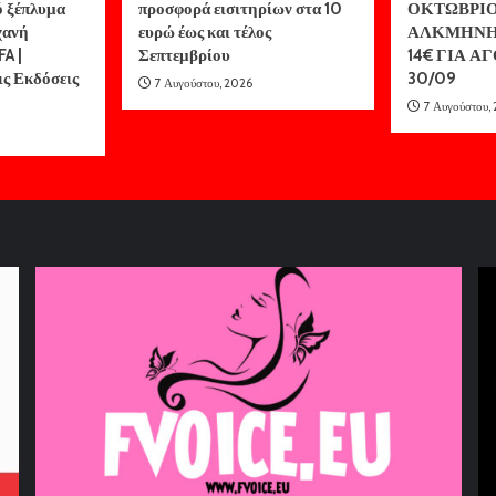
ό ξέπλυμα
προσφορά εισιτηρίων στα 10
ΟΚΤΩΒΡΙΟ
χανή
ευρώ έως και τέλος
ΑΛΚΜΗΝΗ 
FA |
Σεπτεμβρίου
14€ ΓΙΑ Α
ις Εκδόσεις
30/09
7 Αυγούστου, 2026
7 Αυγούστου,