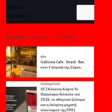
Latest
Popular
Trending
Elife
Galissea Cafe · Snack · Bar,
στον Γαλησσά της Σύρου,
Uncategorized
ΔΤ | Κόκκινη Κάρτα Το
Παγκόσμιο Κύπελλο του
2026, το αθλητικό ξέπλυμα
και η άπληστη μηχανή
πλουτισμού της FIFA |