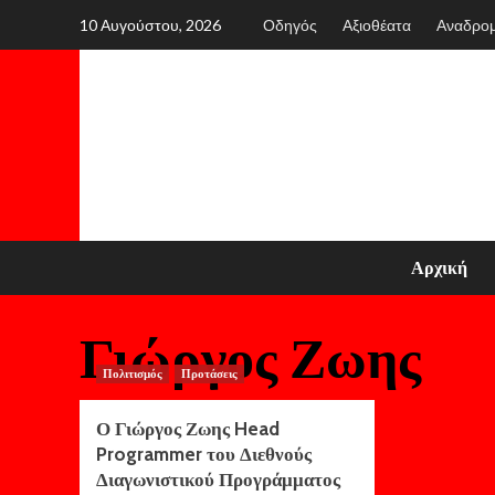
Skip
10 Αυγούστου, 2026
Οδηγός
Αξιοθέατα
Αναδρο
to
content
Αρχική
Γιώργος Ζωης
Πολιτισμός
Προτάσεις
Ο Γιώργος Ζωης Head
Programmer του Διεθνούς
Διαγωνιστικού Προγράμματος