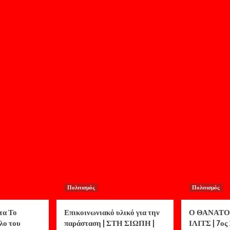
Πολιτισμός
Πολιτισμός
τα Το
Επικοινωνιακό υλικό για την
Ο ΘΑΝΑΤΟ
λο του
παράσταση | ΣΤΗ ΣΙΩΠΗ |
ΙΛΙΤΣ | 7