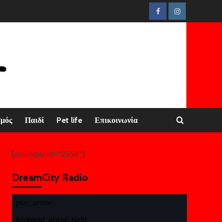
Facebook
Instagram
σμός
Παιδί
Pet life
Επικοινωνία
[soliloquy id="2558"]
DreamCity Radio