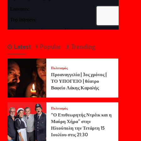
Latest
Popular
Trending
Πολιτισμός
Προαναγγελία | 3ος χρόνος |
ΤΟ ΥΠΟΓΕΙΟ | θέατρο
Βαφείο Λάκης Καραλής
Πολιτισμός
“Ο Επιθεωρητής Ντρέικ και η
Μαύρη Χήρα” στην
Ηλιούπολη την Τετάρτη 15
Ιουλίου στις 21:30