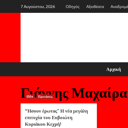
Skip
7 Αυγούστου, 2026
Οδηγός
Αξιοθέατα
Αναδρομ
to
content
Αρχική
Γιάννης Μαχαίρα
Elife
Προτάσεις
“Ήσουν έρωτας” Η νέα μεγάλη
επιτυχία του Ευβοιώτη
Κυριάκου Κεχρή!