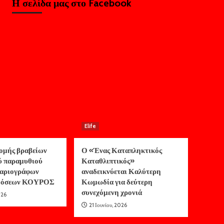
Η σελίδα μας στο Facebook
Elife
ομής βραβείων
Ο «Ένας Καταπληκτικός
ύ παραμυθιού
Καταθλιπτικός»
αριογράφων
αναδεικνύεται Καλύτερη
κδόσεων ΚΟΥΡΟΣ
Κωμωδία για δεύτερη
συνεχόμενη χρονιά
026
21 Ιουνίου, 2026