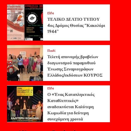
Elife
ΤΕΛΙΚΟ ΔΕΛΤΙΟ ΤΥΠΟΥ
4ος Δρόμος Θυσίας “Κακολύρι
1944”
Παιδί
Τελετή απονομής βραβείων
διαγωνισμού παραμυθιού
Ένωσης Σεναριογράφων
Ελλάδος/εκδόσεων ΚΟΥΡΟΣ
Elife
Ο «Ένας Καταπληκτικός
Καταθλιπτικός»
αναδεικνύεται Καλύτερη
Κωμωδία για δεύτερη
συνεχόμενη χρονιά