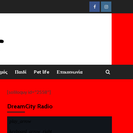
Facebook
Instagram
σμός
Παιδί
Pet life
Επικοινωνία
[soliloquy id="2558"]
DreamCity Radio