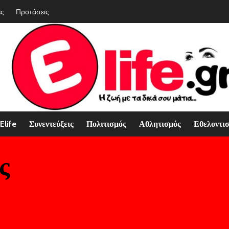
ές
Προτάσεις
Elife
Συνεντεύξεις
Πολιτισμός
Αθλητισμός
Εθελοντι
ς