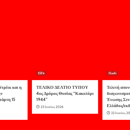
Elife
Παιδί
τρέικ και η
ΤΕΛΙΚΟ ΔΕΛΤΙΟ ΤΥΠΟΥ
Τελετή απον
ην
4ος Δρόμος Θυσίας “Κακολύρι
διαγωνισμο
τάρτη 15
1944”
Ένωσης Σεν
Ελλάδος/ε
23 Ιουνίου, 2026
22 Ιουνίου, 2