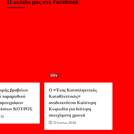
Η σελίδα μας στο Facebook
Elife
ομής βραβείων
Ο «Ένας Καταπληκτικός
ύ παραμυθιού
Καταθλιπτικός»
αριογράφων
αναδεικνύεται Καλύτερη
κδόσεων ΚΟΥΡΟΣ
Κωμωδία για δεύτερη
συνεχόμενη χρονιά
026
21 Ιουνίου, 2026