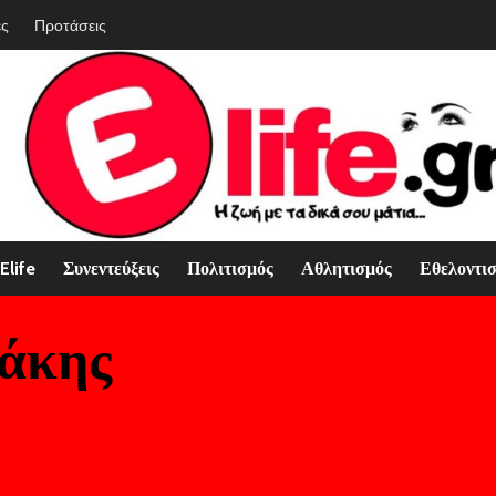
ές
Προτάσεις
Elife
Συνεντεύξεις
Πολιτισμός
Αθλητισμός
Εθελοντι
ράκης