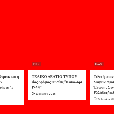
Elife
Παιδί
τρέικ και η
ΤΕΛΙΚΟ ΔΕΛΤΙΟ ΤΥΠΟΥ
Τελετή απον
ην
4ος Δρόμος Θυσίας “Κακολύρι
διαγωνισμο
τάρτη 15
1944”
Ένωσης Σεν
Ελλάδος/ε
23 Ιουνίου, 2026
22 Ιουνίου, 2