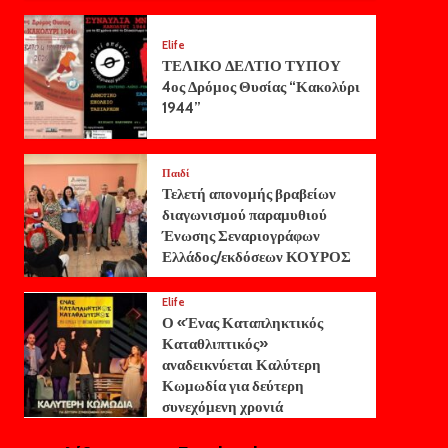
Elife
ΤΕΛΙΚΟ ΔΕΛΤΙΟ ΤΥΠΟΥ
4ος Δρόμος Θυσίας “Κακολύρι
1944”
Παιδί
Τελετή απονομής βραβείων
διαγωνισμού παραμυθιού
Ένωσης Σεναριογράφων
Ελλάδος/εκδόσεων ΚΟΥΡΟΣ
Elife
Ο «Ένας Καταπληκτικός
Καταθλιπτικός»
αναδεικνύεται Καλύτερη
Κωμωδία για δεύτερη
συνεχόμενη χρονιά