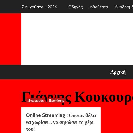
Skip
7 Αυγούστου, 2026
Οδηγός
Αξιοθέατα
Αναδρομ
to
content
Αρχική
Γιάννης Κουκου
Πολιτισμός
Προτάσεις
Online Streaming : Όποιος θέλει
να χωρίσει… να σηκώσει το χέρι
του!