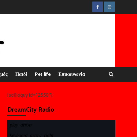
Facebook
Instagram
σμός
Παιδί
Pet life
Επικοινωνία
[soliloquy id="2558"]
DreamCity Radio