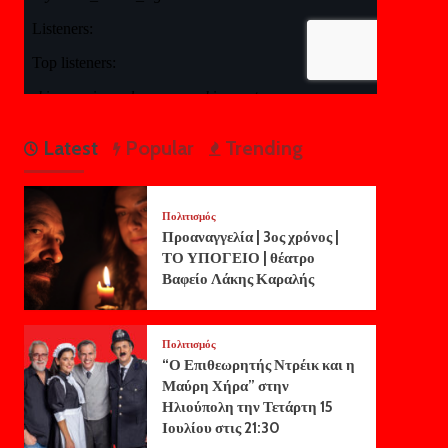
Latest
Popular
Trending
Πολιτισμός
Προαναγγελία | 3ος χρόνος |
ΤΟ ΥΠΟΓΕΙΟ | θέατρο
Βαφείο Λάκης Καραλής
Πολιτισμός
“Ο Επιθεωρητής Ντρέικ και η
Μαύρη Χήρα” στην
Ηλιούπολη την Τετάρτη 15
Ιουλίου στις 21:30