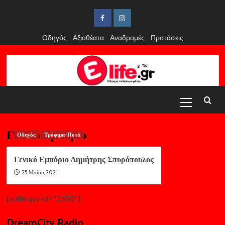
Skip
to
Facebook
Instagram
content
Οδηγός
Αξιοθέατα
Αναδρομές
Προτάσεις
Primary
Menu
Γενικό Εμπόριο
Οδηγός
Τρόφιμα-Ποτά
Γενικό Εμπόριο Δημήτρης Σπυρόπουλος
25 Μαΐου, 2021
[soliloquy id="2558"]
DreamCity Radio