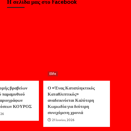
Η σελίδα μας στο Facebook
Elife
ομής βραβείων
Ο «Ένας Καταπληκτικός
ύ παραμυθιού
Καταθλιπτικός»
αριογράφων
αναδεικνύεται Καλύτερη
κδόσεων ΚΟΥΡΟΣ
Κωμωδία για δεύτερη
συνεχόμενη χρονιά
026
21 Ιουνίου, 2026