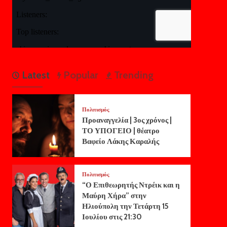
Latest
Popular
Trending
Πολιτισμός
Προαναγγελία | 3ος χρόνος |
ΤΟ ΥΠΟΓΕΙΟ | θέατρο
Βαφείο Λάκης Καραλής
Πολιτισμός
“Ο Επιθεωρητής Ντρέικ και η
Μαύρη Χήρα” στην
Ηλιούπολη την Τετάρτη 15
Ιουλίου στις 21:30