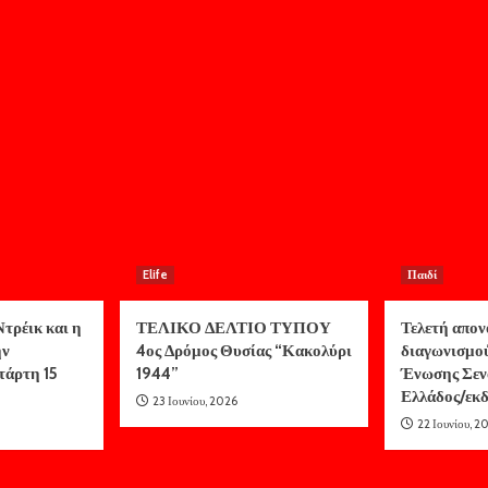
Elife
Παιδί
τρέικ και η
ΤΕΛΙΚΟ ΔΕΛΤΙΟ ΤΥΠΟΥ
Τελετή απον
ην
4ος Δρόμος Θυσίας “Κακολύρι
διαγωνισμο
τάρτη 15
1944”
Ένωσης Σεν
Ελλάδος/ε
23 Ιουνίου, 2026
22 Ιουνίου, 2