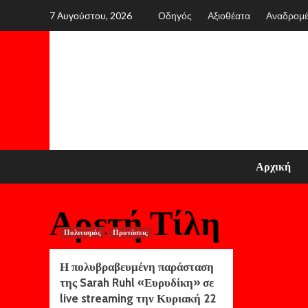
Skip
7 Αυγούστου, 2026
Οδηγός
Αξιοθέατα
Αναδρομ
to
content
Αρχική
Αρετή Τίλη
Πολιτισμός
Προτάσεις
Η πολυβραβευμένη παράσταση
της Sarah Ruhl «Ευρυδίκη» σε
live streaming την Κυριακή 22