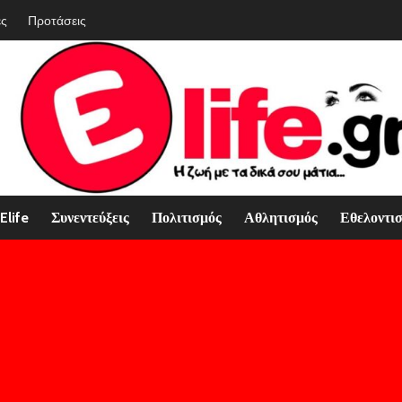
ές
Προτάσεις
Elife
Συνεντεύξεις
Πολιτισμός
Αθλητισμός
Εθελοντι