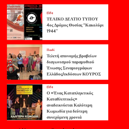
Elife
ΤΕΛΙΚΟ ΔΕΛΤΙΟ ΤΥΠΟΥ
4ος Δρόμος Θυσίας “Κακολύρι
1944”
Παιδί
Τελετή απονομής βραβείων
διαγωνισμού παραμυθιού
Ένωσης Σεναριογράφων
Ελλάδος/εκδόσεων ΚΟΥΡΟΣ
Elife
Ο «Ένας Καταπληκτικός
Καταθλιπτικός»
αναδεικνύεται Καλύτερη
Κωμωδία για δεύτερη
συνεχόμενη χρονιά