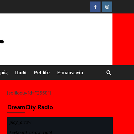
Facebook
Instagram
σμός
Παιδί
Pet life
Επικοινωνία
[soliloquy id="2558"]
DreamCity Radio