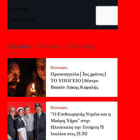
Latest
Popular
Trending
Πολιτισμός
Προαναγγελία | 3ος χρόνος |
ΤΟ ΥΠΟΓΕΙΟ | θέατρο
Βαφείο Λάκης Καραλής
Πολιτισμός
“Ο Επιθεωρητής Ντρέικ και η
Μαύρη Χήρα” στην
Ηλιούπολη την Τετάρτη 15
Ιουλίου στις 21:30