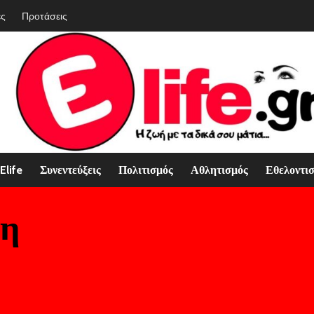
ές
Προτάσεις
Elife
Συνεντεύξεις
Πολιτισμός
Αθλητισμός
Εθελοντι
κη