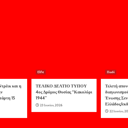
Elife
Παιδί
τρέικ και η
ΤΕΛΙΚΟ ΔΕΛΤΙΟ ΤΥΠΟΥ
Τελετή απον
ην
4ος Δρόμος Θυσίας “Κακολύρι
διαγωνισμο
τάρτη 15
1944”
Ένωσης Σεν
Ελλάδος/ε
23 Ιουνίου, 2026
22 Ιουνίου, 2