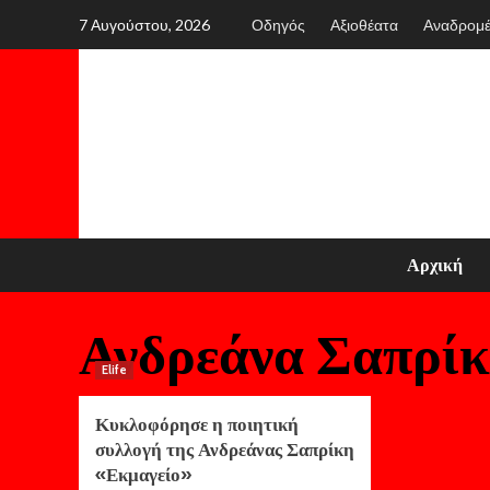
Skip
7 Αυγούστου, 2026
Οδηγός
Αξιοθέατα
Αναδρομ
to
content
Αρχική
Ανδρεάνα Σαπρί
Elife
Κυκλοφόρησε η ποιητική
συλλογή της Ανδρεάνας Σαπρίκη
«Εκμαγείο»