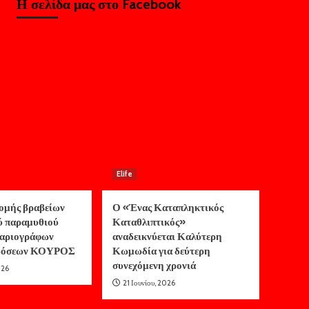
Η σελίδα μας στο Facebook
Elife
ομής βραβείων
Ο «Ένας Καταπληκτικός
ύ παραμυθιού
Καταθλιπτικός»
αριογράφων
αναδεικνύεται Καλύτερη
κδόσεων ΚΟΥΡΟΣ
Κωμωδία για δεύτερη
συνεχόμενη χρονιά
026
21 Ιουνίου, 2026