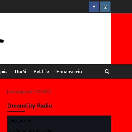
Facebook
Instagram
σμός
Παιδί
Pet life
Επικοινωνία
[soliloquy id="2558"]
DreamCity Radio