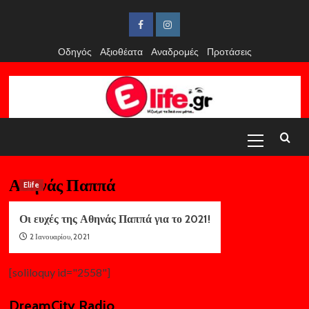
Skip
to
Facebook
Instagram
content
Οδηγός
Αξιοθέατα
Αναδρομές
Προτάσεις
Primary
Menu
Αθηνάς Παππά
Elife
Οι ευχές της Αθηνάς Παππά για το 2021!
2 Ιανουαρίου, 2021
[soliloquy id="2558"]
DreamCity Radio