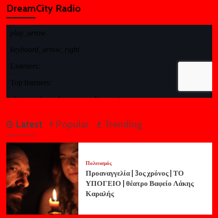
DreamCity Radio
Latest
Popular
Trending
Πολιτισμός
Προαναγγελία | 3ος χρόνος | ΤΟ
ΥΠΟΓΕΙΟ | θέατρο Βαφείο Λάκης
Καραλής