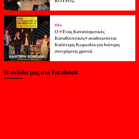
ΚΟΥΡΟΣ
Elife
Ο «Ένας Καταπληκτικός
Καταθλιπτικός» αναδεικνύεται
Καλύτερη Κωμωδία για δεύτερη
συνεχόμενη χρονιά
Η σελίδα μας στο Facebook