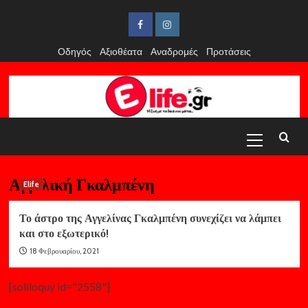
Skip
to
Facebook
Instagram
content
Οδηγός
Αξιοθέατα
Αναδρομές
Προτάσεις
Primary
Menu
Αγγελική Γκαλμπένη
Elife
Το άστρο της Αγγελίνας Γκαλμπένη συνεχίζει να λάμπει
και στο εξωτερικό!
18 Φεβρουαρίου, 2021
[soliloquy id="2558"]