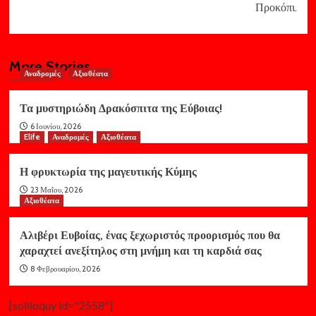
Προκόπι.
More Stories
Αναδρομές
Αξιοθέατα
Τα μυστηριώδη Δρακόσπιτα της Εύβοιας!
6 Ιουνίου, 2026
Elife
Αναδρομές
Αξιοθέατα
Η φρυκτωρία της μαγευτικής Κύμης
23 Μαΐου, 2026
Αξιοθέατα
Αλιβέρι Ευβοίας, ένας ξεχωριστός προορισμός που θα
χαραχτεί ανεξίτηλος στη μνήμη και τη καρδιά σας
8 Φεβρουαρίου, 2026
[soliloquy id="2558"]