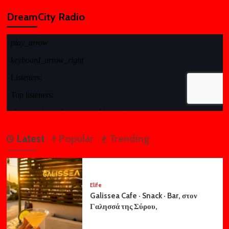
DreamCity Radio
Latest
Popular
Trending
Elife
Galissea Cafe · Snack · Bar, στον
Γαλησσά της Σύρου,