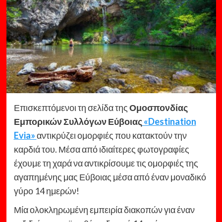
Επισκεπτόμενοι τη σελίδα της
Ομοσπονδίας
Εμπορικών Συλλόγων Εύβοιας
«Destination
Evia»
αντικρύζει ομορφιές που κατακτούν την
καρδιά του. Μέσα από ιδιαίτερες φωτογραφίες
έχουμε τη χαρά να αντικρίσουμε τις ομορφιές της
αγαπημένης μας Εύβοιας μέσα από έναν μοναδικό
γύρο 14 ημερών!
Μία ολοκληρωμένη εμπειρία διακοπών για έναν