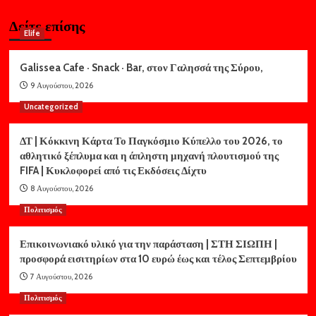
Δείτε επίσης
Elife
Galissea Cafe · Snack · Bar, στον Γαλησσά της Σύρου,
9 Αυγούστου, 2026
Uncategorized
ΔΤ | Κόκκινη Κάρτα Το Παγκόσμιο Κύπελλο του 2026, το
αθλητικό ξέπλυμα και η άπληστη μηχανή πλουτισμού της
FIFA | Κυκλοφορεί από τις Εκδόσεις Δίχτυ
8 Αυγούστου, 2026
Πολιτισμός
Επικοινωνιακό υλικό για την παράσταση | ΣΤΗ ΣΙΩΠΗ |
προσφορά εισιτηρίων στα 10 ευρώ έως και τέλος Σεπτεμβρίου
7 Αυγούστου, 2026
Πολιτισμός