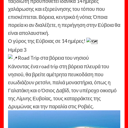
ταξιδιώτη προϋποθέτει ιδανικά 14 ημέρες
χαλάρωσης και εξερεύνησης του τόπου που
επισκέπτεται. Βόρεια, κεντρικά ή νότια; Όποια
πορεία κι αν διαλέξετε, η περιήγηση στην Εύβοια θα
είναι απολαυστική.
Ο γύρος της Εύβοιας σε 14 ημέρες!
Ημέρα 3
Road Trip στα βόρεια του νησιού
Κάνοντας ένα road trip στη βόρεια πλευρά του
νησιού, θα βρείτε αμέτρητα πευκοδάση που
ευωδιάζουν ρετσίνι, παλιά μοναστήρια, όπως η
Γαλατάκη και ο Όσιος Δαβίδ, τον υπέροχο οικισμό
της Λίμνης Ευβοίας, τους καταρράκτες της
Δρυμώνας και την παραλία στις Ροβιές.