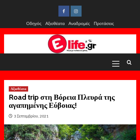
Skip
to
Facebook
Instagram
content
Οδηγός
Αξιοθέατα
Αναδρομές
Προτάσεις
Primary
Menu
Αξιοθέατα
Road trip στη Βόρεια Πλευρά της
αγαπημένης Εύβοιας!
3 Σεπτεμβρίου, 2021