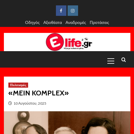
Skip
to
Facebook
Instagram
content
Οδηγός
Αξιοθέατα
Αναδρομές
Προτάσεις
Primary
Menu
Πολιτισμός
«MEIN KOMPLEX»
10 Αυγούστου, 2025