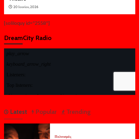
20 Ιουνίου, 2026
[soliloquy id="2558"]
DreamCity Radio
Latest
Popular
Trending
Πολιτισμός