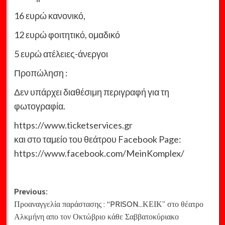
16 ευρώ κανονικό,
12 ευρώ φοιτητικό, ομαδικό
5 ευρώ ατέλειες-άνεργοι
Προπώληση :
Δεν υπάρχει διαθέσιμη περιγραφή για τη
φωτογραφία.
https://www.ticketservices.gr
και στο ταμείο του θεάτρου Facebook Page:
https://www.facebook.com/MeinKomplex/
Post
Previous:
Προαναγγελία παράστασης : “PRISON…ΚΕΙΚ” στο θέατρο
navigation
Αλκμήνη απο τον Οκτώβριο κάθε Σαββατοκύριακο