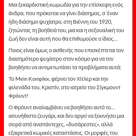
Μια ξεκαρδιστική κωμωδία για την επίσκεψη ενός
άνδρα, που πρόκειται να γίνει διάσημος, σ΄έναν
ήδη διάσημο ψυχίατρο, στη Βιέννη του 1920,
ζητώντας τη βοήθειά του, μια και η σεξουαλική του
ζωή δεν είναι αυτή που θα επιθυμούσε ο ίδιος…
Ποιος είναι όμως ο ασθενής που επισκέπτεται τον
διασημότερο ψυχίατρο στον κόσμο για να τον
βοηθήσει να αντιμετωπίσει τα προβλήματα αυτά;
Το Mein Κomplex, φέρνει τον Χίτλερ και την
φιλενάδα του, Κριστίν, στο ιατρείο του Σίγκμουντ
Φρόυντ!
Ο Φρόυντ αναλαμβάνει να βοηθήσει αυτό το…
ασυνήθιστο ζευγάρι, και δεν αργεί να ξεκινήσει μια
σειρά από αναπάντεχες, «δυσάρεστες», αλλά
εξαιρετικά κωμικές καταστάσεις. Οι μορφές του