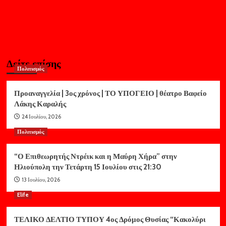
Δείτε επίσης
Πολιτισμός
Προαναγγελία | 3ος χρόνος | ΤΟ ΥΠΟΓΕΙΟ | θέατρο Βαφείο
Λάκης Καραλής
24 Ιουλίου, 2026
Πολιτισμός
“Ο Επιθεωρητής Ντρέικ και η Μαύρη Χήρα” στην
Ηλιούπολη την Τετάρτη 15 Ιουλίου στις 21:30
13 Ιουλίου, 2026
Elife
ΤΕΛΙΚΟ ΔΕΛΤΙΟ ΤΥΠΟΥ 4ος Δρόμος Θυσίας “Κακολύρι