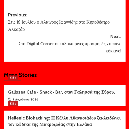
Post
Previous:
Στις 16 Ιουλίου ο Αλκίνοος Ιωαννίδης στο Κηποθέατρο
navigation
Αλκαζάρ
Next:
Στο Digital Corner οι καλοκαιρινές προσφορές χτυπάνε
κόκκινο!
More Stories
Elife
Galissea Cafe · Snack · Bar, στον Γαλησσά της Σύρου,
9 Αυγούστου, 2026
Elife
Hellenic Biohacking: Η Κέλλυ Αθανασιάδου ξεκλειδώνει
τον κώδικα της Μακροζωίας στην Ελλάδα