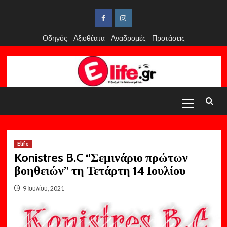
Skip
to
Facebook
Instagram
content
Οδηγός
Αξιοθέατα
Αναδρομές
Προτάσεις
Primary
Menu
Elife
Konistres B.C “Σεμινάριο πρώτων
βοηθειών” τη Τετάρτη 14 Ιουλίου
9 Ιουλίου, 2021