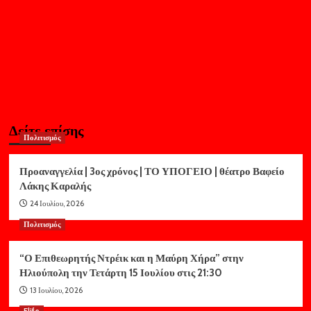
Δείτε επίσης
Πολιτισμός
Προαναγγελία | 3ος χρόνος | ΤΟ ΥΠΟΓΕΙΟ | θέατρο Βαφείο
Λάκης Καραλής
24 Ιουλίου, 2026
Πολιτισμός
“Ο Επιθεωρητής Ντρέικ και η Μαύρη Χήρα” στην
Ηλιούπολη την Τετάρτη 15 Ιουλίου στις 21:30
13 Ιουλίου, 2026
Elife