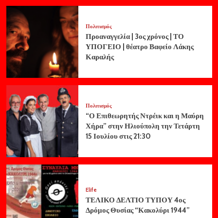
Πολιτισμός
Προαναγγελία | 3ος χρόνος | ΤΟ
ΥΠΟΓΕΙΟ | θέατρο Βαφείο Λάκης
Καραλής
Πολιτισμός
“Ο Επιθεωρητής Ντρέικ και η Μαύρη
Χήρα” στην Ηλιούπολη την Τετάρτη
15 Ιουλίου στις 21:30
Elife
ΤΕΛΙΚΟ ΔΕΛΤΙΟ ΤΥΠΟΥ 4ος
Δρόμος Θυσίας “Κακολύρι 1944”