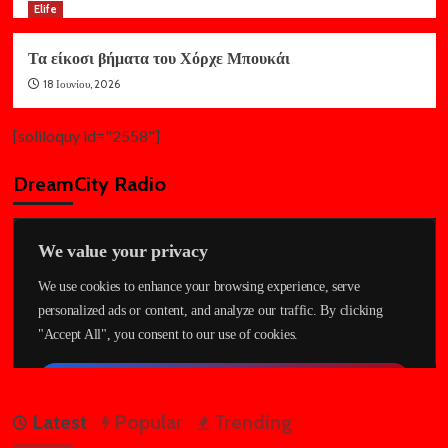
Elife
Τα είκοσι βήματα του Χόρχε Μπουκάι
18 Ιουνίου, 2026
[soliloquy id="2558"]
DreamCity Radio
Latest
Popular
Trending