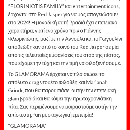
“FLORINIOTIS FAMILY” και entertainment icons,
έρχονται στο Red Jasper για να μας απογειώσουν
στο 2024! Η μοναδική αυτή βραδιά έχει επετειακό
χαρακτήρα, γιατί ένα χρόνο πριν ο Γιάννης
Φλωρινιώτης, μαζί με την Αννούλα και το Γωγουλίνι
αποθεώθηκαν από το κοινό του Red Jasper σε μία
από τις τελευταίες εμφανίσεις του σταρ της πίστας,
που είχαμε την τύχη και την τιμή να φιλοξενήσουμε.
Το GLAMORAMA έρχεται να πλαισιώσει το
απόλυτο drag ντουέτο Φιλοθέη και Marianah
Grindr, που θα παρουσιάσει αυτήν την επετειακή
glam βραδιά και θα κόψει την πρωτοχρονιάτικη
πίτα. Σας περιμένουμε να μοιραστούμε αυτήν την
απίστευτη, fun μυσταγωγική εμπειρία!
“GLAMORAMA”