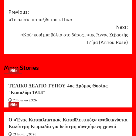
Post
Previous:
«Το απίστευτο ταξίδι του κ.Πικ»
navigation
Next:
«Κού-κου! μια βόλτα στο δάσος…»της Άννας Σεβαστής
Τζίμα (Annou Rose)
More Stories
Elife
ΤΕΛΙΚΟ ΔΕΛΤΙΟ ΤΥΠΟΥ 4ος Δρόμος Θυσίας
“Κακολύρι 1944”
23 Ιουνίου, 2026
Elife
Ο «Ένας Καταπληκτικός Καταθλιπτικός» αναδεικνύεται
Καλύτερη Κωμωδία για δεύτερη συνεχόμενη χρονιά
21 Ιουνίου, 2026