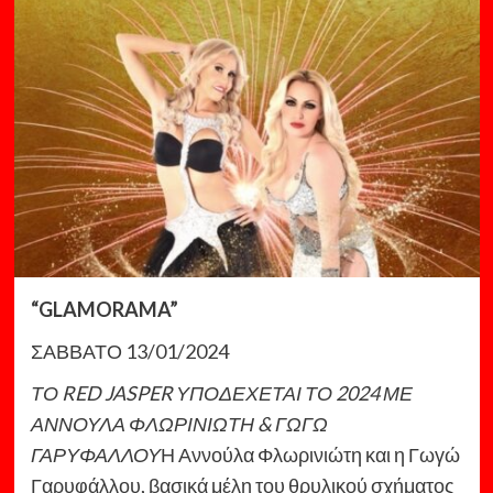
“GLAMORAMA”
ΣΑΒΒΑΤΟ 13/01/2024
ΤΟ RED JASPER ΥΠΟΔΕΧΕΤΑΙ ΤΟ 2024 ΜΕ
ΑΝΝΟΥΛΑ ΦΛΩΡΙΝΙΩΤΗ & ΓΩΓΩ
ΓΑΡΥΦΑΛΛΟΥ
Η Αννούλα Φλωρινιώτη και η Γωγώ
Γαρυφάλλου, βασικά μέλη του θρυλικού σχήματος