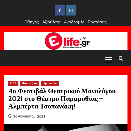
Skip
to
Facebook
Instagram
content
Οδηγός
Αξιοθέατα
Αναδρομές
Προτάσεις
Primary
Menu
Elife
Πολιτισμός
Προτάσεις
4ο Φεστιβάλ Θεατρικού Μονολόγου
2021 στο Θέατρο Παραμυθίας –
Αλμπέρτα Τσοπανάκη!
30 Αυγούστου, 2021