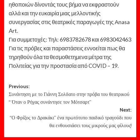
ηθοποιών δίνοντάς τους βήμα να εκφραστούν
αλλά και την ευκαιρία μιας μελλοντικής
συνεργασίας στις θεατρικές παραγωγές της Αnasa
Art.
Για συμμετοχές: Τηλ: 6983782678 και 6983042463
Για τις πρόβες και παραστάσεις εννοείται πως θα
τηρηθούν όλα τα θεσμοθετημενα μέτρα της
Πολιτείας για την προστασία από COVID – 19.
Post
Previous:
Συνάντηση με το Γιάννη Σολδατο στην πρόβα του θεατρικού
navigation
“ Όταν ο Ρήγας συνάντησε τον Μότσαρτ”
Next:
“Ο Φρίξος το Δρακάκι” ένα πρωτότυπο παιδικό τραγούδι που
θα ενθουσιάσει τους μικρούς μας φίλους!