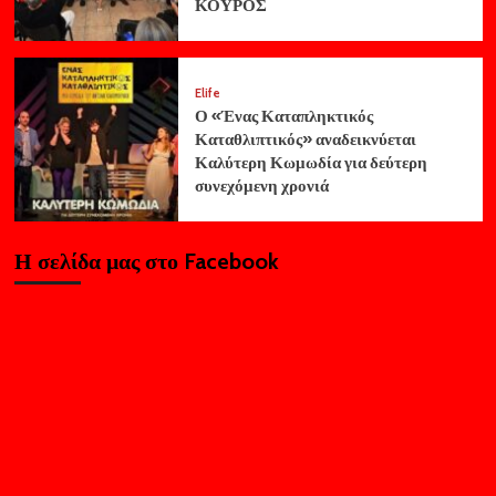
ΚΟΥΡΟΣ
Elife
Ο «Ένας Καταπληκτικός
Καταθλιπτικός» αναδεικνύεται
Καλύτερη Κωμωδία για δεύτερη
συνεχόμενη χρονιά
Η σελίδα μας στο Facebook