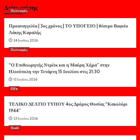
Δείτε επίσης
Πολιτισμός
Προαναγγελία | 3ος χρόνος | ΤΟ ΥΠΟΓΕΙΟ | θέατρο Βαφείο
Λάκης Καραλής
24 Ιουλίου, 2026
Πολιτισμός
“Ο Επιθεωρητής Ντρέικ και η Μαύρη Χήρα” στην
Ηλιούπολη την Τετάρτη 15 Ιουλίου στις 21:30
13 Ιουλίου, 2026
Elife
ΤΕΛΙΚΟ ΔΕΛΤΙΟ ΤΥΠΟΥ 4ος Δρόμος Θυσίας “Κακολύρι
1944”
23 Ιουνίου, 2026
Παιδί