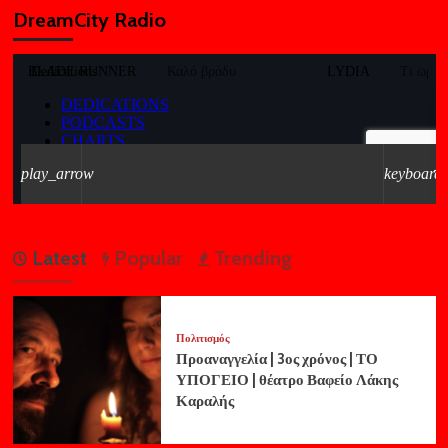
DreamCity Radio
Latest
Popular
Trending
Πολιτισμός
Προαναγγελία | 3ος χρόνος | ΤΟ
ΥΠΟΓΕΙΟ | θέατρο Βαφείο Λάκης
Καραλής