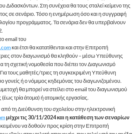
υ Διδασκόντων. Στη συνέχεια θα τους σταλεί κείμενο της
τος σε σενάριο. Τόσο η ενημέρωση όσο και η συγγραφή
ρολογίου προγράμματος. Τα σενάρια δεν θα υπερβαίνουν
2.
ο email του
l.com
και έτσι θα κατατίθενται και στην Επιτροπή
τριες στον διαγωνισμό θα κληθούν – μέσω Υπεύθυνης
τη σχετική νομοθεσία που διέπει τον Διαγωνισμό
ια τους μαθητές/τριες τη συγκεκριμένη Υπεύθυνη
 γονείς ή ο νόμιμος κηδεμόνας του διαγωνιζομένου.
ετοχή θα μπορεί να στείλει στο email του διαγωνισμού
(έως τρία άτομα) ή ατομικής εργασίας.
ν από τη Διεύθυνση του σχολείου στην ηλεκτρονική
com
μέχρι τις 30/11/2024 και η κατάθεση των σεναρίων
κειμένου να δοθούν προς κρίση στην Επιτροπή
ινωθούν στην τελετή απονομής, που τελεί υπό την αιγίδα