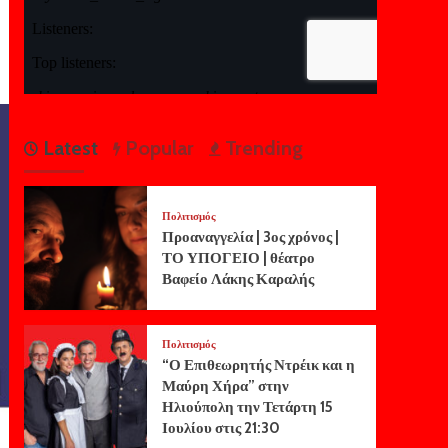
Latest
Popular
Trending
Πολιτισμός
Προαναγγελία | 3ος χρόνος |
ΤΟ ΥΠΟΓΕΙΟ | θέατρο
Βαφείο Λάκης Καραλής
Πολιτισμός
“Ο Επιθεωρητής Ντρέικ και η
Μαύρη Χήρα” στην
Ηλιούπολη την Τετάρτη 15
Ιουλίου στις 21:30