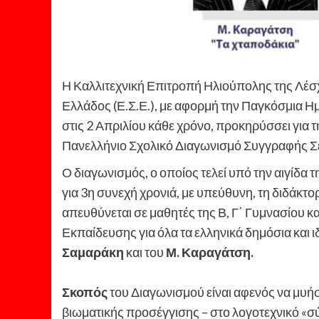
Η Καλλιτεχνική Επιτροπή Ηλιούπολης της Λέσ
Ελλάδος (Ε.Σ.Ε.), με αφορμή την Παγκόσμια Ημ
στις 2 Απριλίου κάθε χρόνο, προκηρύσσει για 
Πανελλήνιο Σχολικό Διαγωνισμό Συγγραφής Σε
Ο διαγωνισμός, ο οποίος τελεί υπό την αιγίδ
για 3η συνεχή χρονιά, με υπεύθυνη, τη διδάκτ
απευθύνεται σε μαθητές της Β, Γ΄ Γυμνασίου κ
Εκπαίδευσης για όλα τα ελληνικά δημόσια και ι
Σαμαράκη
και του
Μ. Καραγάτση.
Σκοπός
του Διαγωνισμού είναι αφενός να μυήσ
βιωματικής προσέγγισης – στο λογοτεχνικό 