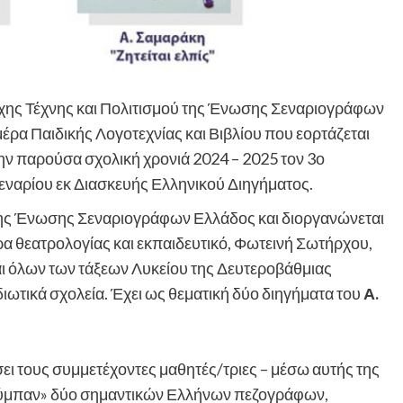
χης Τέχνης και Πολιτισμού της Ένωσης Σεναριογράφων
έρα Παιδικής Λογοτεχνίας και Βιβλίου που εορτάζεται
την παρούσα σχολική χρονιά 2024 – 2025 τον 3ο
ναρίου εκ Διασκευής Ελληνικού Διηγήματος.
α της Ένωσης Σεναριογράφων Ελλάδος και διοργανώνεται
ορα θεατρολογίας και εκπαιδευτικό, Φωτεινή Σωτήρχου,
αι όλων των τάξεων Λυκείου της Δευτεροβάθμιας
διωτικά σχολεία. Έχει ως θεματική δύο διηγήματα του
Α.
ει τους συμμετέχοντες μαθητές/τριες – μέσω αυτής της
«σύμπαν» δύο σημαντικών Ελλήνων πεζογράφων,