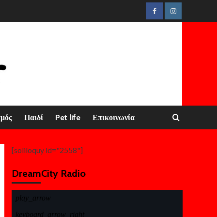
Facebook
Instagram
σμός
Παιδί
Pet life
Επικοινωνία
[soliloquy id="2558"]
DreamCity Radio