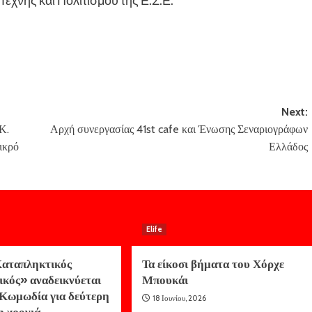
Next:
Κ.
Αρχή συνεργασίας 41st cafe και Ένωσης Σεναριογράφων
ικρό
Ελλάδος
Elife
αταπληκτικός
Τα είκοσι βήματα του Χόρχε
ικός» αναδεικνύεται
Μπουκάι
Κωμωδία για δεύτερη
18 Ιουνίου, 2026
η χρονιά