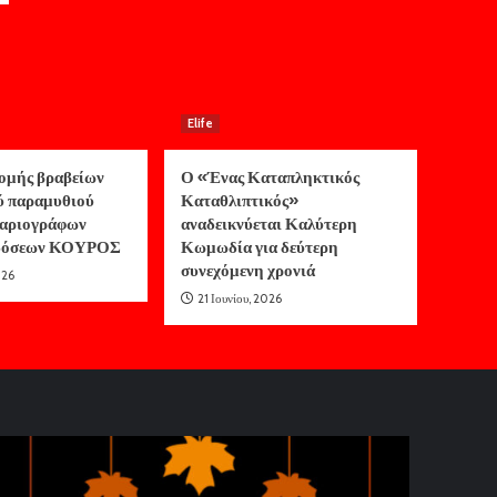
Elife
ομής βραβείων
Ο «Ένας Καταπληκτικός
ύ παραμυθιού
Καταθλιπτικός»
αριογράφων
αναδεικνύεται Καλύτερη
κδόσεων ΚΟΥΡΟΣ
Κωμωδία για δεύτερη
συνεχόμενη χρονιά
026
21 Ιουνίου, 2026