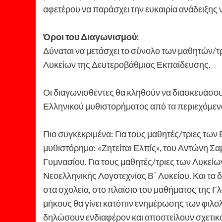
αφετέρου να παράσχει την ευκαιρία ανάδειξη
Όροι του Διαγωνισμού:
Δύναται να μετάσχει το σύνολο των μαθητών/τρ
Λυκείων της Δευτεροβάθμιας Εκπαίδευσης.
Οι διαγωνισθέντες θα κληθούν να διασκευάσουν
Ελληνικού μυθιστορήματος από τα περιεχόμενα
Πιο συγκεκριμένα: Για τους μαθητές/τριες των 
μυθιστόρημα: «Ζητείται Ελπίς», του Αντώνη Σ
Γυμνασίου. Για τους μαθητές/τριες των Λυκείω
Νεοελληνικής Λογοτεχνίας Β΄ Λυκείου. Και τα 
στα σχολεία, στο πλαίσιο του μαθήματος της Γλ
μήκους θα γίνει κατόπιν ενημέρωσης των φιλο
δηλώσουν ενδιαφέρον και αποστείλουν σχετικό