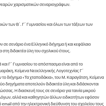
ς νεαρών χαρισματικών σεναριογράφων.
ιών των Β΄. Γ΄ Γυμνασίου και όλων των τάξεων των
 σε σενάριο ένα Ελληνικό διήγημα ή και κεφάλαιο
 στη διδακτέα ύλη του σχολικού έτους.
Β και Γ΄ Γυμνασίου το απόσπασμα είναι από το
αμαράκη, Κείμενα Νεοελληνικής Λογοτεχνίας Γ΄
ν το διήγημα «Τα χταποδάκια», του Μ. Καραγάτση, Κείμενα
δύο διηγήματα αποτελούν διδακτέα ύλη και διδάσκονται
ώσσας. Η διασκευή τους σε σενάριο για ταινία μικρού
λόγων, αλλά και καθηγητών άλλων ειδικοτήτων εφόσον
 email από την ηλεκτρονική διεύθυνση του σχολείου τους