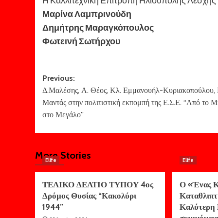
Μαρίνα Λαμπρινούδη
Δημήτρης Μαραγκόπουλος
Φωτεινή Σωτήρχου
Post
Previous:
Δ.Μαλέσης, Α. Θέος, Κλ. Εμμανουήλ-Κυριακοπούλου, 
navigation
Μαντάς στην πολιτιστική εκπομπή της Ε.Σ.Ε. “Από το Μ
στο Μεγάλο”
More Stories
Elife
Elife
ΤΕΛΙΚΟ ΔΕΛΤΙΟ ΤΥΠΟΥ 4ος
Ο «Ένας Κ
Δρόμος Θυσίας “Κακολύρι
Καταθλιπτ
1944”
Καλύτερη 
συνεχόμεν