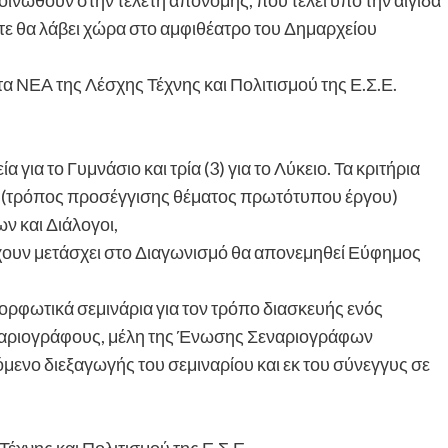
τε θα λάβει χώρα στο αμφιθέατρο του Δημαρχείου
α ΝΕΑ της Λέσχης Τέχνης και Πολιτισμού της Ε.Σ.Ε.
 για το Γυμνάσιο και τρία (3) για το Λύκειο. Τα κριτήρια
ος (τρόπος προσέγγισης θέματος πρωτότυπου έργου)
ν και Διάλογοι,
έχουν μετάσχει στο Διαγωνισμό θα απονεμηθεί Εύφημος
ορφωτικά σεμινάρια για τον τρόπο διασκευής ενός
εναριογράφους, μέλη της Ένωσης Σεναριογράφων
όμενο διεξαγωγής του σεμιναρίου και εκ του σύνεγγυς σε
έχνης και Πολιτισμού της Ε.Σ.Ε.