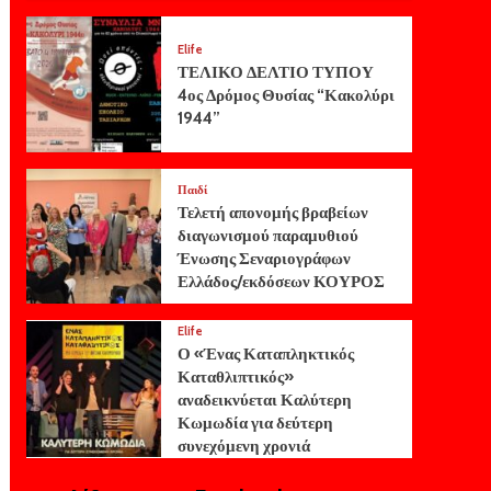
Elife
ΤΕΛΙΚΟ ΔΕΛΤΙΟ ΤΥΠΟΥ
4ος Δρόμος Θυσίας “Κακολύρι
1944”
Παιδί
Τελετή απονομής βραβείων
διαγωνισμού παραμυθιού
Ένωσης Σεναριογράφων
Ελλάδος/εκδόσεων ΚΟΥΡΟΣ
Elife
Ο «Ένας Καταπληκτικός
Καταθλιπτικός»
αναδεικνύεται Καλύτερη
Κωμωδία για δεύτερη
συνεχόμενη χρονιά