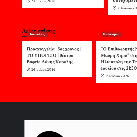
23 Ιουνίου, 2026
21 Ιουνίου, 2
Δείτε επίσης
Πολιτισμός
Πολιτισμός
Προαναγγελία | 3ος χρόνος |
“Ο Επιθεωρητής Ν
ΤΟ ΥΠΟΓΕΙΟ | θέατρο
Μαύρη Χήρα” στ
Βαφείο Λάκης Καραλής
Ηλιούπολη την Τε
Ιουλίου στις 21:30
24 Ιουλίου, 2026
13 Ιουλίου, 2026