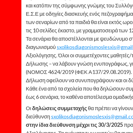
και κατόπιν της σύμφωνης γνώμης του Συλλόγο
Ε.Σ.Ε με οδηγίες διασκευής ενός πεζογραφήμα
των σεναρίων από τα παιδιά θα είναι εκτός ω
τις 10 σελίδες έκαστο, με γραμματοσειρά των 1
Τα σενάρια θα αποστέλλονται με ψευδώνυμο στ
διαγωνισμού
sxolikosdiagonismoslesxis@gmai
Αξιολόγησης. Όλοι οι συμμετέχοντες μαθητές/
Δήλωσης – να λάβουν γνώση ενυπογράφως, για 
(ΝΟΜΟΣ 4624/2019 (ΦΕΚ Α137/29.08.2019). Γ
Δήλωση οφείλουν να συνυπογράψουν και οι δύο
Κάθε ένα από τα σχολεία που θα δηλώσουν συμμ
έως 6 σενάρια, το καθένα αποτέλεσμα ομαδικής 
Οι
δηλώσεις συμμετοχής
θα πρέπει να γίνου
διεύθυνση
sxolikosdiagonismoslesxis@gmail.
στην ίδια διεύθυνση μέχρι τις 30/3/2025
προ
Αξιολόγησης. Τα ονόματα των νικητών θα ανακο