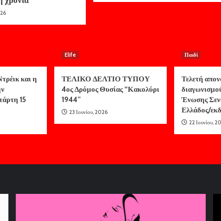
026
Elife
Παιδί
τρέικ και η
ΤΕΛΙΚΟ ΔΕΛΤΙΟ ΤΥΠΟΥ
Τελετή απον
ην
4ος Δρόμος Θυσίας “Κακολύρι
διαγωνισμο
τάρτη 15
1944”
Ένωσης Σεν
Ελλάδος/ε
23 Ιουνίου, 2026
22 Ιουνίου, 2