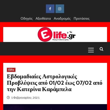
Skip
to
Facebook
Instagram
content
Οδηγός
Αξιοθέατα
Αναδρομές
Προτάσεις
Primary
Menu
Elife
Εβδομαδιαίες Αστρολογικές
Προβλέψεις από 01/02 έως 07/02 από
την Κατερίνα Καράμπελα
1 Φεβρουαρίου, 2021