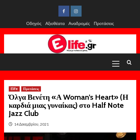
Skip
to
Facebook
Instagram
content
Οδηγός
Αξιοθέατα
Αναδρομές
Προτάσεις
Primary
Menu
Elife
Προτάσεις
Όλγα Βενέτη «Α Woman’s Heart» (Η
καρδιά μιας γυναίκας) στο Half Note
Jazz Club
14 Δεκεμβρίου, 2021