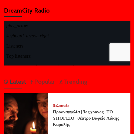
DreamCity Radio
Latest
Popular
Trending
Πολιτισμός
Προαναγγελία | 3ος χρόνος | ΤΟ
ΥΠΟΓΕΙΟ | θέατρο Βαφείο Λάκης
Καραλής