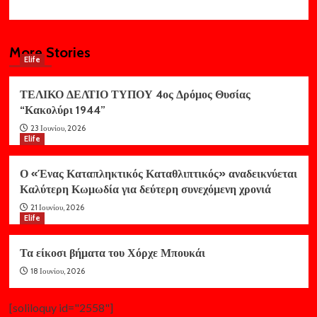
More Stories
Elife
ΤΕΛΙΚΟ ΔΕΛΤΙΟ ΤΥΠΟΥ 4ος Δρόμος Θυσίας
“Κακολύρι 1944”
23 Ιουνίου, 2026
Elife
Ο «Ένας Καταπληκτικός Καταθλιπτικός» αναδεικνύεται
Καλύτερη Κωμωδία για δεύτερη συνεχόμενη χρονιά
21 Ιουνίου, 2026
Elife
Τα είκοσι βήματα του Χόρχε Μπουκάι
18 Ιουνίου, 2026
[soliloquy id="2558"]