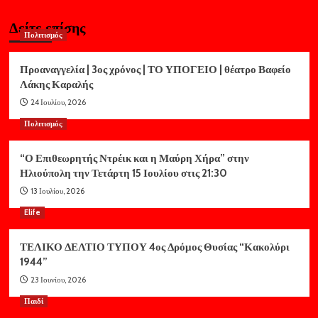
Δείτε επίσης
Πολιτισμός
Προαναγγελία | 3ος χρόνος | ΤΟ ΥΠΟΓΕΙΟ | θέατρο Βαφείο
Λάκης Καραλής
24 Ιουλίου, 2026
Πολιτισμός
“Ο Επιθεωρητής Ντρέικ και η Μαύρη Χήρα” στην
Ηλιούπολη την Τετάρτη 15 Ιουλίου στις 21:30
13 Ιουλίου, 2026
Elife
ΤΕΛΙΚΟ ΔΕΛΤΙΟ ΤΥΠΟΥ 4ος Δρόμος Θυσίας “Κακολύρι
1944”
23 Ιουνίου, 2026
Παιδί