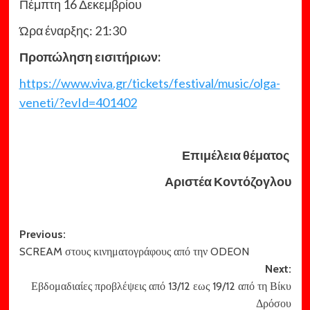
Πέμπτη 16 Δεκεμβρίου
Ώρα έναρξης: 21:30
Προπώληση εισιτήριων:
https://www.viva.gr/tickets/festival/music/olga-
veneti/?evId=401402
Επιμέλεια θέματος
Αριστέα Κοντόζογλου
Post
Previous:
SCREAM στους κινηματογράφους από την ODEON
navigation
Next:
Εβδομαδιαίες προβλέψεις από 13/12 εως 19/12 από τη Βίκυ
Δρόσου