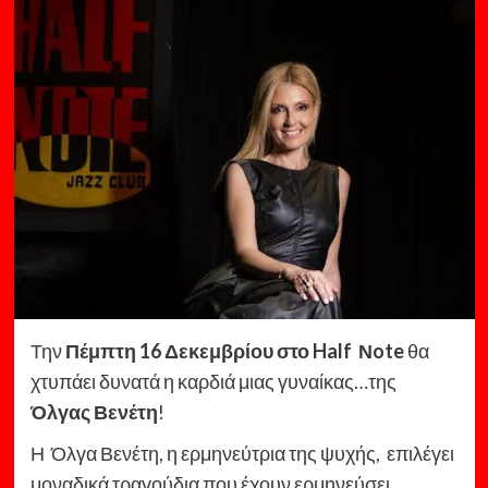
Την
Πέμπτη 16 Δεκεμβρίου στο Half Νote
θα
χτυπάει δυνατά η καρδιά μιας γυναίκας…της
Όλγας Βενέτη
!
Η Όλγα Βενέτη, η ερμηνεύτρια της ψυχής, επιλέγει
μοναδικά τραγούδια που έχουν ερμηνεύσει