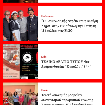
Πολιτισμός
“Ο Επιθεωρητής Ντρέικ και η Μαύρη
Χήρα” στην Ηλιούπολη την Τετάρτη
15 Ιουλίου στις 21:30
Elife
ΤΕΛΙΚΟ ΔΕΛΤΙΟ ΤΥΠΟΥ 4ος
Δρόμος Θυσίας “Κακολύρι 1944”
Παιδί
Τελετή απονομής βραβείων
διαγωνισμού παραμυθιού Ένωσης
Σεναριογράφων Ελλάδος/εκδόσεων