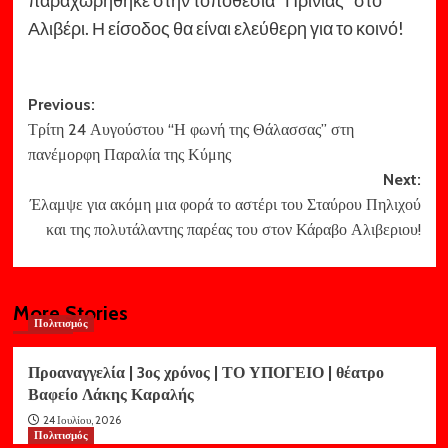
παραχωρήθηκε στην τοποθεσία “Πρινιάς” στο
Αλιβέρι. Η είσοδος θα είναι ελεύθερη για το κοινό!
Post
Previous:
Τρίτη 24 Αυγούστου “Η φωνή της Θάλασσας” στη
navigation
πανέμορφη Παραλία της Κύμης
Next:
Έλαμψε για ακόμη μια φορά το αστέρι του Σταύρου Πηλιχού
και της πολυτάλαντης παρέας του στον Κάραβο Αλιβεριου!
More Stories
Πολιτισμός
Προαναγγελία | 3ος χρόνος | ΤΟ ΥΠΟΓΕΙΟ | θέατρο
Βαφείο Λάκης Καραλής
24 Ιουλίου, 2026
Πολιτισμός