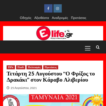
Skip
to
Facebook
Instagram
content
Οδηγός
Αξιοθέατα
Αναδρομές
Προτάσεις
Primary
Menu
Elife
Παιδί
Πολιτισμός
Προτάσεις
Τετάρτη 25 Αυγούστου “Ο Φρίξος το
Δρακάκι” στον Κάραβο Αλιβερίου
25 Αυγούστου, 2021