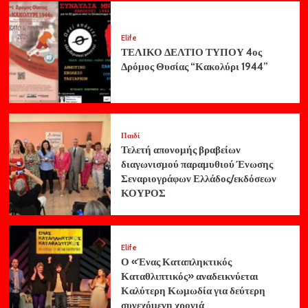
Elife
ΤΕΛΙΚΟ ΔΕΛΤΙΟ ΤΥΠΟΥ 4ος
Δρόμος Θυσίας “Κακολύρι 1944”
Παιδί
Τελετή απονομής βραβείων
διαγωνισμού παραμυθιού Ένωσης
Σεναριογράφων Ελλάδος/εκδόσεων
ΚΟΥΡΟΣ
Elife
Ο «Ένας Καταπληκτικός
Καταθλιπτικός» αναδεικνύεται
Καλύτερη Κωμωδία για δεύτερη
συνεχόμενη χρονιά