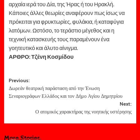
αρχαία ιερά του Δία, της Ήρας ή του Ηρακλή.
Κάποιες άλλες θεωρίες αναφέρουν πως ίσως να
πρόκειται για φρυκτωρίες, φυλάκια, ή καταφύγια
λατόμων. Ωστόσο, το τεράστιο μέγεθος και η
τεχνική κατασκευής τους παραμένουν ένα
γοητευτικό και άλυτο αίνιγμα.
ΑΡΘΡΟ: Τζένη Κοσμίδου
Post
Previous:
Δωρεάν θεατρική παράσταση από την Ένωση
navigation
Σεναριογράφων Ελλάδος και τον Δήμο Αγίου Δημητρίου
Next:
Ο ατομικός χαρακτήρας της νοητικής υστέρησης
More Stories