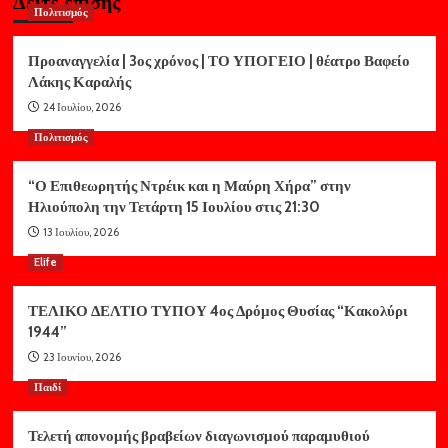
Δείτε επίσης
Πολιτισμός
Προαναγγελία | 3ος χρόνος | ΤΟ ΥΠΟΓΕΙΟ | θέατρο Βαφείο
Λάκης Καραλής
24 Ιουλίου, 2026
Πολιτισμός
“Ο Επιθεωρητής Ντρέικ και η Μαύρη Χήρα” στην
Ηλιούπολη την Τετάρτη 15 Ιουλίου στις 21:30
13 Ιουλίου, 2026
Elife
ΤΕΛΙΚΟ ΔΕΛΤΙΟ ΤΥΠΟΥ 4ος Δρόμος Θυσίας “Κακολύρι
1944”
23 Ιουνίου, 2026
Παιδί
Τελετή απονομής βραβείων διαγωνισμού παραμυθιού