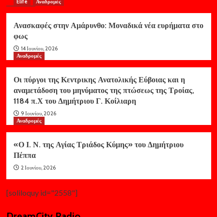
Elife
Αναδρομές
Ανασκαφές στην Αμάρυνθο: Μοναδικά νέα ευρήματα στο
φως
14 Ιουνίου, 2026
Αναδρομές
Οι πύργοι της Κεντρικης Ανατολικής Εύβοιας και η
αναμετάδοση του μηνύματος της πτώσεως της Τροίας,
1184 π.Χ του Δημήτριου Γ. Κοίλιαρη
9 Ιουνίου, 2026
Αναδρομές
«Ο Ι. Ν. της Αγίας Τριάδος Κύμης» του Δημήτριου
Πέππα
2 Ιουνίου, 2026
[soliloquy id="2558"]
DreamCity Radio