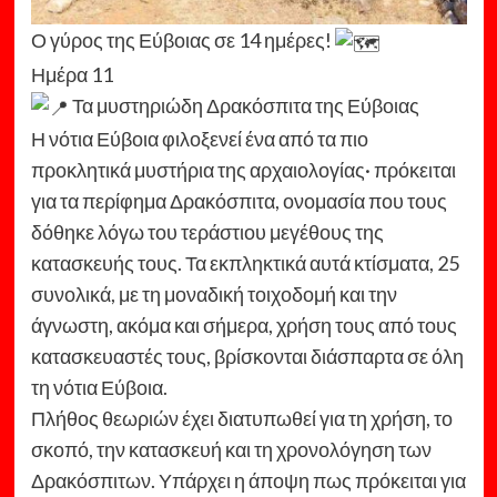
Ο γύρος της Εύβοιας σε 14 ημέρες!
Ημέρα 11
Τα μυστηριώδη Δρακόσπιτα της Εύβοιας
Η νότια Εύβοια φιλοξενεί ένα από τα πιο
προκλητικά μυστήρια της αρχαιολογίας· πρόκειται
για τα περίφημα Δρακόσπιτα, ονομασία που τους
δόθηκε λόγω του τεράστιου μεγέθους της
κατασκευής τους. Τα εκπληκτικά αυτά κτίσματα, 25
συνολικά, με τη μοναδική τοιχοδομή και την
άγνωστη, ακόμα και σήμερα, χρήση τους από τους
κατασκευαστές τους, βρίσκονται διάσπαρτα σε όλη
τη νότια Εύβοια.
Πλήθος θεωριών έχει διατυπωθεί για τη χρήση, το
σκοπό, την κατασκευή και τη χρονολόγηση των
Δρακόσπιτων. Υπάρχει η άποψη πως πρόκειται για