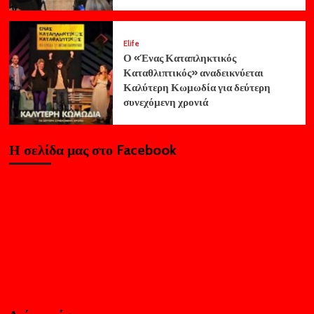
Elife
Ο «Ένας Καταπληκτικός
Καταθλιπτικός» αναδεικνύεται
Καλύτερη Κωμωδία για δεύτερη
συνεχόμενη χρονιά
Η σελίδα μας στο Facebook