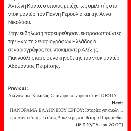
Αντώνη Κόντο, ο οποίος μετέχει ως ομιλητής στο
ντοκιμαντέρ, τον Γιάννη Γερούλια και την Άννα
Νικολάου.
Στην εκδήλωση παρευρέθησαν, εκπροσωπούντες,
την Ένωση Σεναριογράφων Ελλάδος ο
σεναριογράφος του ντοκιμαντέρ Αλέξης
Γιαννούλης και ο συνσκηνοθέτης του ντοκιμαντέρ
Αδαμάντιος Πετρίτσης.
Post
Previous:
Αλέξανδρος Κακαβάς: Σεμινάριο σεναρίου στον ΠΟΦΠΑ
navigation
Next:
ΠΑΝΟΡΑΜΑ ΕΛΛΗΝΙΚΟΥ ΕΡΓΟΥ: Ιστορίες γυναικών …
η συνάντηση της Τέσσας Δουλκέρη στο θέατρο Παραμυθίας
(18 & 19/06 ώρα 20.00)