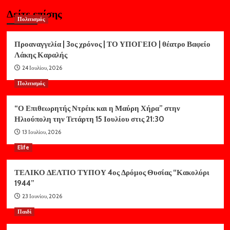
Δείτε επίσης
Πολιτισμός
Προαναγγελία | 3ος χρόνος | ΤΟ ΥΠΟΓΕΙΟ | θέατρο Βαφείο
Λάκης Καραλής
24 Ιουλίου, 2026
Πολιτισμός
“Ο Επιθεωρητής Ντρέικ και η Μαύρη Χήρα” στην
Ηλιούπολη την Τετάρτη 15 Ιουλίου στις 21:30
13 Ιουλίου, 2026
Elife
ΤΕΛΙΚΟ ΔΕΛΤΙΟ ΤΥΠΟΥ 4ος Δρόμος Θυσίας “Κακολύρι
1944”
23 Ιουνίου, 2026
Παιδί