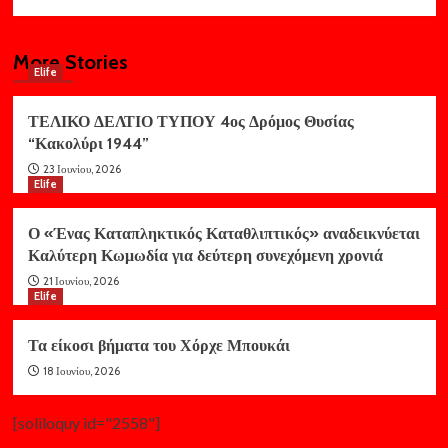
More Stories
Elife
ΤΕΛΙΚΟ ΔΕΛΤΙΟ ΤΥΠΟΥ 4ος Δρόμος Θυσίας
“Κακολύρι 1944”
23 Ιουνίου, 2026
Elife
Ο «Ένας Καταπληκτικός Καταθλιπτικός» αναδεικνύεται
Καλύτερη Κωμωδία για δεύτερη συνεχόμενη χρονιά
21 Ιουνίου, 2026
Elife
Τα είκοσι βήματα του Χόρχε Μπουκάι
18 Ιουνίου, 2026
[soliloquy id="2558"]