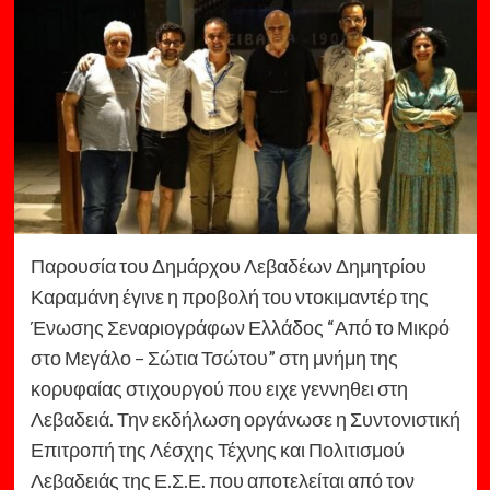
Παρουσία του Δημάρχου Λεβαδέων Δημητρίου
Καραμάνη έγινε η προβολή του ντοκιμαντέρ της
Ένωσης Σεναριογράφων Ελλάδος “Από το Μικρό
στο Μεγάλο – Σώτια Τσώτου” στη μνήμη της
κορυφαίας στιχουργού που ειχε γεννηθει στη
Λεβαδειά. Την εκδήλωση οργάνωσε η Συντονιστική
Επιτροπή της Λέσχης Τέχνης και Πολιτισμού
Λεβαδειάς της Ε.Σ.Ε. που αποτελείται από τον