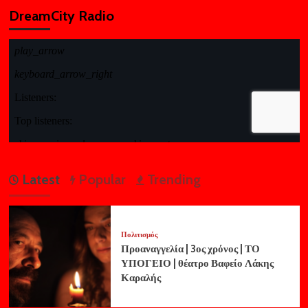
DreamCity Radio
Latest
Popular
Trending
Πολιτισμός
Προαναγγελία | 3ος χρόνος | ΤΟ
ΥΠΟΓΕΙΟ | θέατρο Βαφείο Λάκης
Καραλής