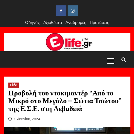
Skip
to
Facebook
Instagram
content
Οδηγός
Αξιοθέατα
Αναδρομές
Προτάσεις
Primary
Menu
Elife
Προβολή του ντοκιμαντέρ “Από το
Μικρό στο Μεγάλο – Σώτια Τσώτου”
της Ε.Σ.Ε. στη Λεβαδειά
18 Ιουνίου, 2024