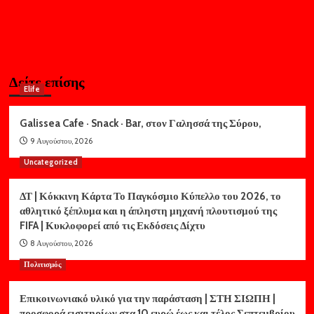
Δείτε επίσης
Elife
Galissea Cafe · Snack · Bar, στον Γαλησσά της Σύρου,
9 Αυγούστου, 2026
Uncategorized
ΔΤ | Κόκκινη Κάρτα Το Παγκόσμιο Κύπελλο του 2026, το
αθλητικό ξέπλυμα και η άπληστη μηχανή πλουτισμού της
FIFA | Κυκλοφορεί από τις Εκδόσεις Δίχτυ
8 Αυγούστου, 2026
Πολιτισμός
Επικοινωνιακό υλικό για την παράσταση | ΣΤΗ ΣΙΩΠΗ |
προσφορά εισιτηρίων στα 10 ευρώ έως και τέλος Σεπτεμβρίου