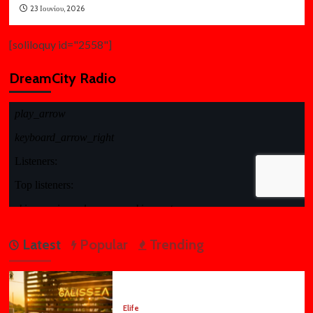
23 Ιουνίου, 2026
[soliloquy id="2558"]
DreamCity Radio
Latest
Popular
Trending
Elife