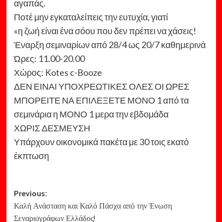
αγαπάς.
Ποτέ μην εγκαταλείπεις την ευτυχία, γιατί
«η ζωή είναι ένα σόου που δεν πρέπει να χάσεις!
Έναρξη σεμιναρίων από 28/4 ως 20/7 καθημερινά
Ώρες: 11.00-20.00
Χώρος: Kotes c-Booze
ΔΕΝ ΕΙΝΑΙ ΥΠΟΧΡΕΩΤΙΚΕΣ ΟΛΕΣ ΟΙ ΩΡΕΣ
ΜΠΟΡΕΙΤΕ ΝΑ ΕΠΙΛΕΞΕΤΕ ΜΟΝΟ 1 από τα
σεμινάρια η ΜΟΝΟ 1 μερα την εβδομάδα
ΧΩΡΙΣ ΔΕΣΜΕΥΣΗ
Υπάρχουν οικονομικά πακέτα με 30 τοις εκατό
έκπτωση
Post
Previous:
Καλή Ανάσταση και Καλό Πάσχα από την Ένωση
navigation
Σεναριογράφων Ελλάδος!