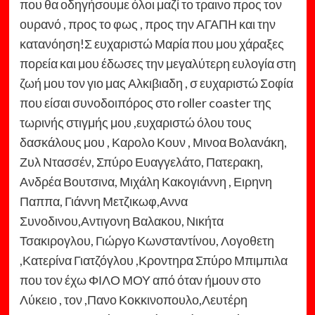
που θα οδηγήσουμε όλοι μαζί το τραινο προς τον
ουρανό , προς το φως , προς την ΑΓΑΠΗ και την
κατανόηση!Σ ευχαριστώ Μαρία που μου χάραξες
πορεία και μου έδωσες την μεγαλύτερη ευλογία στη
ζωή μου τον γιο μας Αλκιβιαδη , σ ευχαριστώ Σοφία
που είσαι συνοδοιπόρος στο roller coaster της
τωρινής στιγμής μου ,ευχαριστώ όλου τους
δασκάλους μου , Καρολο Κουν , Μινοα Βολανάκη,
Ζυλ Ντασσέν, Σπύρο Ευαγγελάτο, Πατερακη,
Ανδρέα Βουτσινα, Μιχάλη Κακογιάννη , Ειρηνη
Παππα, Γιάννη Μετζικωφ,Αννα
Συνοδινου,Αντιγονη Βαλακου, Νικήτα
Τσακιρογλου, Γιώργο Κωνσταντίνου, Λογοθετη
,Κατερίνα Γιατζόγλου ,Κροντηρα Σπύρο Μπιμπιλα
που τον έχω ΦΙΛΟ ΜΟΥ από όταν ήμουν στο
Λύκειο , τον ,Πανο Κοκκινοπουλο,Λευτέρη