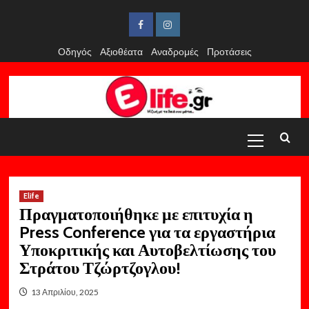
Skip
to
Facebook
Instagram
content
Οδηγός
Αξιοθέατα
Αναδρομές
Προτάσεις
Primary
Menu
Elife
Πραγματοποιήθηκε με επιτυχία η
Press Conference για τα εργαστήρια
Υποκριτικής και Αυτοβελτίωσης του
Στράτου Τζώρτζογλου!
13 Απριλίου, 2025