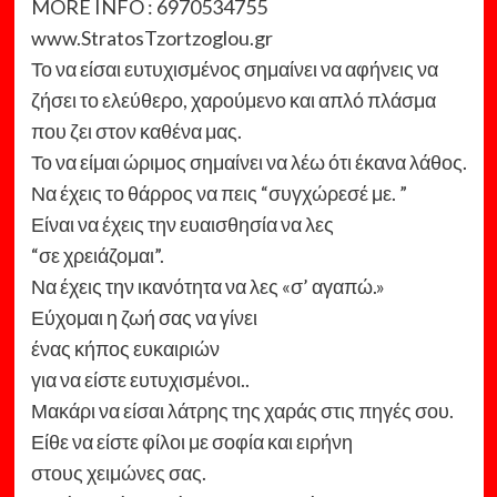
MORE INFO : 6970534755
www.StratosTzortzoglou.gr
Το να είσαι ευτυχισμένος σημαίνει να αφήνεις να
ζήσει το ελεύθερο, χαρούμενο και απλό πλάσμα
που ζει στον καθένα μας.
Το να είμαι ώριμος σημαίνει να λέω ότι έκανα λάθος.
Να έχεις το θάρρος να πεις “συγχώρεσέ με. ”
Είναι να έχεις την ευαισθησία να λες
“σε χρειάζομαι”.
Να έχεις την ικανότητα να λες «σ’ αγαπώ.»
Εύχομαι η ζωή σας να γίνει
ένας κήπος ευκαιριών
για να είστε ευτυχισμένοι..
Μακάρι να είσαι λάτρης της χαράς στις πηγές σου.
Είθε να είστε φίλοι με σοφία και ειρήνη
στους χειμώνες σας.