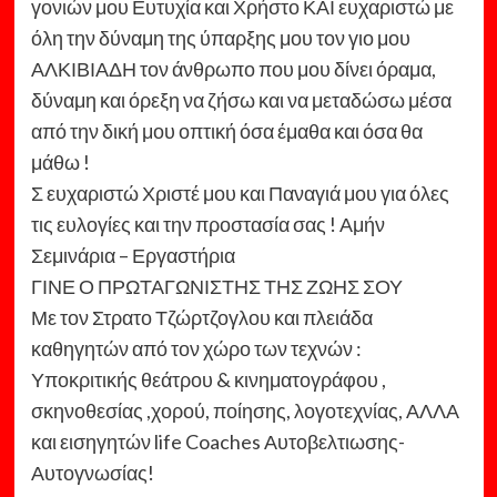
γονιών μου Ευτυχία και Χρήστο ΚΑΙ ευχαριστώ με
όλη την δύναμη της ύπαρξης μου τον γιο μου
ΑΛΚΙΒΙΑΔΗ τον άνθρωπο που μου δίνει όραμα,
δύναμη και όρεξη να ζήσω και να μεταδώσω μέσα
από την δική μου οπτική όσα έμαθα και όσα θα
μάθω !
Σ ευχαριστώ Χριστέ μου και Παναγιά μου για όλες
τις ευλογίες και την προστασία σας ! Αμήν
Σεμινάρια – Εργαστήρια
ΓΙΝΕ Ο ΠΡΩΤΑΓΩΝΙΣΤΗΣ ΤΗΣ ΖΩΗΣ ΣΟΥ
Με τον Στρατο Τζώρτζογλου και πλειάδα
καθηγητών από τον χώρο των τεχνών :
Υποκριτικής θεάτρου & κινηματογράφου ,
σκηνοθεσίας ,χορού, ποίησης, λογοτεχνίας, ΑΛΛΑ
και εισηγητών life Coaches Αυτοβελτιωσης-
Αυτογνωσίας!