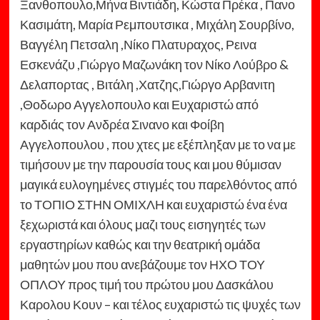
Ξανθοπουλο,Μήνα Βιντιάδη, Κώστα Πρέκα , Πανο
Κασιμάτη, Μαρία Ρεμπουτσικα , Μιχάλη Σουρβίνο,
Βαγγέλη Πετσαλη ,Νίκο Πλατυραχος, Ρεινα
Εσκενάζυ ,Γιώργο Μαζωνάκη τον Νίκο Λούβρο &
Δελαπορτας , Βιτάλη ,Χατζης,Γιώργο Αρβανιτη
,Θοδωρο Αγγελοπουλο και Ευχαριστώ από
καρδιάς τον Ανδρέα Σινανο και Φοίβη
Αγγελοπουλου , που χτες με εξέπληξαν με το να με
τιμήσουν με την παρουσία τους και μου θύμισαν
μαγικά ευλογημένες στιγμές του παρελθόντος από
το ΤΟΠΙΟ ΣΤΗΝ ΟΜΙΧΛΗ και ευχαριστώ ένα ένα
ξεχωριστά και όλους μαζι τους εισηγητές των
εργαστηρίων καθώς και την θεατρική ομάδα
μαθητών μου που ανεβάζουμε τον ΗΧΟ ΤΟΥ
ΟΠΛΟΥ προς τιμή του πρώτου μου Δασκάλου
Καρολου Κουν – και τέλος ευχαριστώ τις ψυχές των