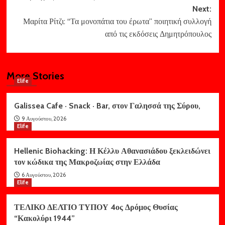
Next:
Μαρίτα Ρίτζι: “Τα μονοπάτια του έρωτα” ποιητική συλλογή
από τις εκδόσεις Δημητρόπουλος
More Stories
Elife
Galissea Cafe · Snack · Bar, στον Γαλησσά της Σύρου,
9 Αυγούστου, 2026
Elife
Hellenic Biohacking: Η Κέλλυ Αθανασιάδου ξεκλειδώνει
τον κώδικα της Μακροζωίας στην Ελλάδα
6 Αυγούστου, 2026
Elife
ΤΕΛΙΚΟ ΔΕΛΤΙΟ ΤΥΠΟΥ 4ος Δρόμος Θυσίας
“Κακολύρι 1944”