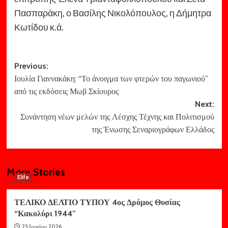
Πασπαράκη, ο Βασίλης Νικολόπουλος, η Δήμητρα
Κωτίδου κ.ά.
Post
Previous:
Ιουλία Γιαννακάκη: “Το άνοιγμα των φτερών του παγωνιού”
navigation
από τις εκδόσεις Μωβ Σκίουρος
Next:
Συνάντηση νέων μελών της Λέσχης Τέχνης και Πολιτισμού
της Ένωσης Σεναριογράφων Ελλάδος
More Stories
Elife
ΤΕΛΙΚΟ ΔΕΛΤΙΟ ΤΥΠΟΥ 4ος Δρόμος Θυσίας
“Κακολύρι 1944”
23 Ιουνίου, 2026