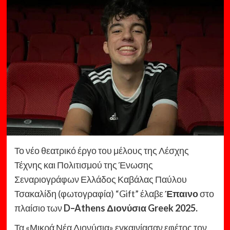
Το νέο θεατρικό έργο του μέλους της Λέσχης
Τέχνης και Πολιτισμού της Ένωσης
Σεναριογράφων Ελλάδος Καβάλας Παύλου
Τσακαλίδη (φωτογραφία) “Gift” έλαβε
Έπαινο
στο
πλαίσιο των
D–Athens Διονύσια Greek 2025.
Τα «Μικρά Νέα Διονύσια» εγκαινίασαν εφέτος τον