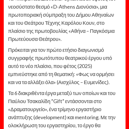
νεοσύστατο θεσμό «D-Athens Διονύσια», μια
πρωτοποριακή σύμπραξη του Δήμου Αθηναίων
και του Θεάτρου Τέχνης Καρόλου Κουν, στο
πλαίσιο της πρωτοβουλίας «Αθήνα – Παγκόσμια
Πρωτεύουσα Θεάτρου».
Πρόκειται για τον πρώτο ετήσιο διαγωνισμό
συγγραφής πρωτότυπου θεατρικού έργου υπό
αυτό το νέο πλαίσιο, που φέτος (2025)
εμπνεύστηκε από τη θεματική: «Φως να ορμήσει
και να τα αλλάξει όλα» (Αισχύλος – Ευμενίδες).
Τα 6 διακριθέντα έργα μεταξύ των οποίων και του
Παύλου Τσακαλίδη “Gift” εντάσσονται στο
«Δραματουργείο», ένα τρίμηνο εργαστήριο
ανάπτυξης (development) και mentoring. Με την
ολοκλήρωση του εργαστηρίου, το έργο θα