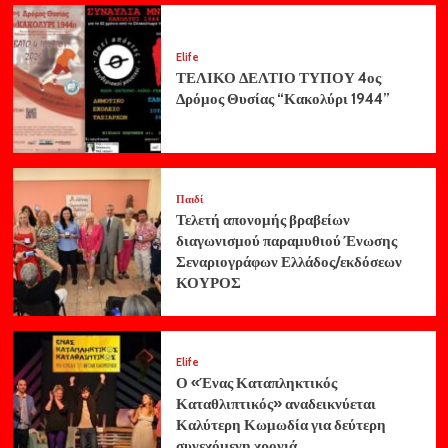
Elife
ΤΕΛΙΚΟ ΔΕΛΤΙΟ ΤΥΠΟΥ 4ος
Δρόμος Θυσίας “Κακολύρι 1944”
Παιδί
Τελετή απονομής βραβείων
διαγωνισμού παραμυθιού Ένωσης
Σεναριογράφων Ελλάδος/εκδόσεων
ΚΟΥΡΟΣ
Elife
Ο «Ένας Καταπληκτικός
Καταθλιπτικός» αναδεικνύεται
Καλύτερη Κωμωδία για δεύτερη
συνεχόμενη χρονιά