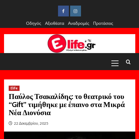
Skip
to
Facebook
Instagram
content
Οδηγός
Αξιοθέατα
Αναδρομές
Προτάσεις
Primary
Menu
Elife
Παύλος Τσακαλίδης: το θεατρικό του
“Gift” τιμήθηκε με έπαινο στα Μικρά
Νέα Διονύσια
22 Δεκεμβρίου, 2025