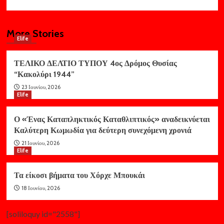
More Stories
Elife
ΤΕΛΙΚΟ ΔΕΛΤΙΟ ΤΥΠΟΥ 4ος Δρόμος Θυσίας
“Κακολύρι 1944”
23 Ιουνίου, 2026
Elife
Ο «Ένας Καταπληκτικός Καταθλιπτικός» αναδεικνύεται
Καλύτερη Κωμωδία για δεύτερη συνεχόμενη χρονιά
21 Ιουνίου, 2026
Elife
Τα είκοσι βήματα του Χόρχε Μπουκάι
18 Ιουνίου, 2026
[soliloquy id="2558"]