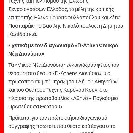
Τέχνης και Πολιτισμού της Ένωσης
Σεναριογράφων Ελλάδος, τα μέλη της κριτικής
επιτροπής Έλενα Τριανταφυλλοπούλου και Ζέτα
Πασπαράκη, ο Βασίλης Νικολόπουλος, η Δήμητρα
Κωτίδου κ.ά.
Σχετικά με τον διαγωνισμό «D-Athens: Μικρά
Νέα Διονύσια»
Τα «Μικρά Νέα Διονύσια» εγκαινιάζουν φέτος τον
νεοσύστατο θεσμό «D-Athens Διονύσια», μια
πρωτοποριακή σύμπραξη του
Δήμου Αθηναίων
και του Θεάτρου Τέχνης Καρόλου Κουν, στο
πλαίσιο της πρωτοβουλίας «Αθήνα – Παγκόσμια
Πρωτεύουσα Θεάτρου».
Πρόκειται για τον πρώτο ετήσιο διαγωνισμό
συγγραφής πρωτότυπου θεατρικού έργου υπό