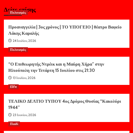
Δείτε επίσης
Πολιτισμός
Προαναγγελία | 3ος χρόνος | ΤΟ ΥΠΟΓΕΙΟ | θέατρο Βαφείο
Λάκης Καραλής
24 Ιουλίου, 2026
Πολιτισμός
“Ο Επιθεωρητής Ντρέικ και η Μαύρη Χήρα” στην
Ηλιούπολη την Τετάρτη 15 Ιουλίου στις 21:30
13 Ιουλίου, 2026
Elife
ΤΕΛΙΚΟ ΔΕΛΤΙΟ ΤΥΠΟΥ 4ος Δρόμος Θυσίας “Κακολύρι
1944”
23 Ιουνίου, 2026
Παιδί