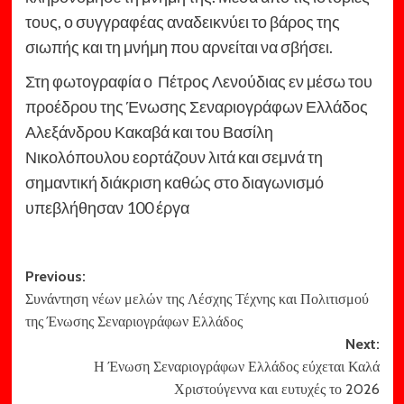
τους, ο συγγραφέας αναδεικνύει το βάρος της
σιωπής και τη μνήμη που αρνείται να σβήσει.
Στη φωτογραφία ο Πέτρος Λενούδιας εν μέσω του
προέδρου της Ένωσης Σεναριογράφων Ελλάδος
Αλεξάνδρου Κακαβά και του Βασίλη
Νικολόπουλου εορτάζουν λιτά και σεμνά τη
σημαντική διάκριση καθώς στο διαγωνισμό
υπεβλήθησαν 100 έργα
Post
Previous:
Συνάντηση νέων μελών της Λέσχης Τέχνης και Πολιτισμού
navigation
της Ένωσης Σεναριογράφων Ελλάδος
Next:
Η Ένωση Σεναριογράφων Ελλάδος εύχεται Καλά
Χριστούγεννα και ευτυχές το 2026