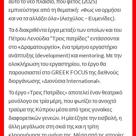
αυτό το νέο πλαίσιο, που φέτος (2025)
εμπνεύστηκε από τη θεματική:
«Φως να ορμήσει
και να τα αλλάξει όλα»
(Αισχύλος – Ευμενίδες).
Τα 6 διακριθέντα έργα μεταξύ των οποίων και του
Πέτρου Λενούδια “Τρεις πατρίδες” εντάσσονται
στο
«
Δραματουργείο
»
, ένα τρίμηνο εργαστήριο
ανάπτυξης (development) και mentoring. Με την
ολοκλήρωση του εργαστηρίου, το έργο θα
παρουσιαστεί στο
GREEK FOCUS της διεθνούς
διοργάνωσης «Διονύσια International».
Το έργο «Τρεις Πατρίδες» αποτελεί έναν θεατρικό
μονόλογο σε τρία μέρη, που φωτίζει το ανοιχτό
τραύμα της Κύπρου μέσα από τρεις γυναίκες
διαφορετικών γενεών. Η μία έζησε την εισβολή, η
άλλη μεγάλωσε στη σκιά της και η τρίτη
κληρονόμησε τη μνήμη της. Μέσα από τις ιστορίες