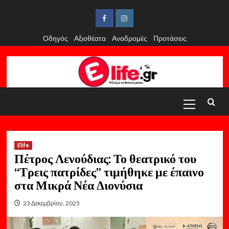
Skip
to
Facebook
Instagram
content
Οδηγός
Αξιοθέατα
Αναδρομές
Προτάσεις
Primary
Menu
Elife
Πέτρος Λενούδιας: Το θεατρικό του
“Τρεις πατρίδες” τιμήθηκε με έπαινο
στα Μικρά Νέα Διονύσια
23 Δεκεμβρίου, 2025