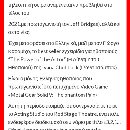
τηλεοπτική σειρά αναμένεται να προβληθεί στο
τέλος του
2021,με πρωταγωνιστή τον Jeff Bridges), αλλά και
σε ταινίες.
Έχει μεταφράσει στα Ελληνικά, μαζί με τον Γιώργο
Καραμίχο, το best seller εγχειρίδιο για ηθοποιούς
“The Power of the Actor” (Η Δύναμη του
Ηθοποιού) της Ivana Chubbuck (Ιβάνα Τσάμπακ).
Είναι ο μόνος Έλληνας ηθοποιός που
πρωταγωνιστεί στο πετυχημένο Video Game
«Metal Gear Solid V: The phantom Pain».
Αυτή τη περίοδο ετοιμάζει σε συνεργασία με το με
το Acting Studio του Red Stage Theatre, ένα πολύ
ενδιαφέρον διαδικτυακό σεμινάριο με τίτλο «3,2,1…