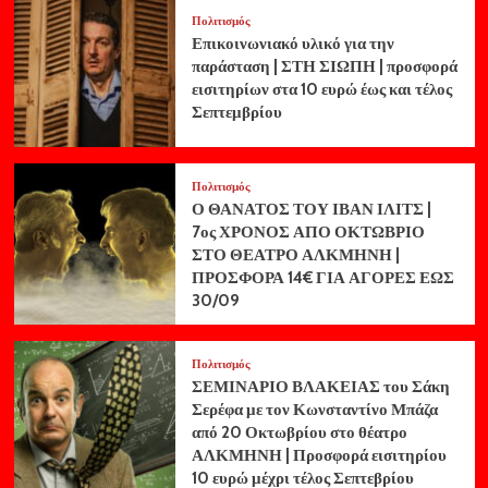
Πολιτισμός
Επικοινωνιακό υλικό για την
παράσταση | ΣΤΗ ΣΙΩΠΗ | προσφορά
εισιτηρίων στα 10 ευρώ έως και τέλος
Σεπτεμβρίου
Πολιτισμός
Ο ΘΑΝΑΤΟΣ ΤΟΥ ΙΒΑΝ ΙΛΙΤΣ |
7ος ΧΡΟΝΟΣ ΑΠΟ ΟΚΤΩΒΡΙΟ
ΣΤΟ ΘΕΑΤΡΟ ΑΛΚΜΗΝΗ |
ΠΡΟΣΦΟΡΑ 14€ ΓΙΑ ΑΓΟΡΕΣ ΕΩΣ
30/09
Πολιτισμός
ΣΕΜΙΝΑΡΙΟ ΒΛΑΚΕΙΑΣ του Σάκη
Σερέφα με τον Κωνσταντίνο Μπάζα
από 20 Οκτωβρίου στο θέατρο
ΑΛΚΜΗΝΗ | Προσφορά εισιτηρίου
10 ευρώ μέχρι τέλος Σεπτεβρίου