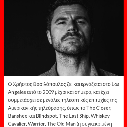
Ο Χρήστος Βασιλόπουλος ζει και εργάζεται στο Los
Angeles από το 2009 μέχρι και σήμερα, και έχει
συμμετάσχει σε μεγάλες τηλεοπτικές επιτυχίες της
Αμερικανικής τηλεόρασης, όπως το The Closer,
Banshee και Blindspot, The Last Ship, Whiskey
Cavalier, Warrior, The Old Man (η συγκεκριμένη