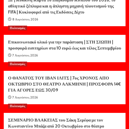
ΔΤ | Κόκκινη Κάρτα Το Παγκόσμιο Κύπελλο του 2026, το
αθλητικό ξέπλυμα και η άπληστη μηχανή πλουτισμού της
FIFA | Κυκλοφορεί από τις Εκδόσεις Δίχτυ
8 Αυγούστου, 2026
Πολιτισμός
Επικοινωνιακό υλικό για την παράσταση | ΣΤΗ ΣΙΩΠΗ |
προσφορά εισιτηρίων στα 10 ευρώ έως και τέλος Σεπτεμβρίου
7 Αυγούστου, 2026
Πολιτισμός
Ο ΘΑΝΑΤΟΣ ΤΟΥ ΙΒΑΝ ΙΛΙΤΣ | 7ος ΧΡΟΝΟΣ ΑΠΟ
ΟΚΤΩΒΡΙΟ ΣΤΟ ΘΕΑΤΡΟ ΑΛΚΜΗΝΗ | ΠΡΟΣΦΟΡΑ 14€
ΓΙΑ ΑΓΟΡΕΣ ΕΩΣ 30/09
7 Αυγούστου, 2026
Πολιτισμός
ΣΕΜΙΝΑΡΙΟ ΒΛΑΚΕΙΑΣ του Σάκη Σερέφα με τον
Κωνσταντίνο Μπάζα από 20 Οκτωβρίου στο θέατρο