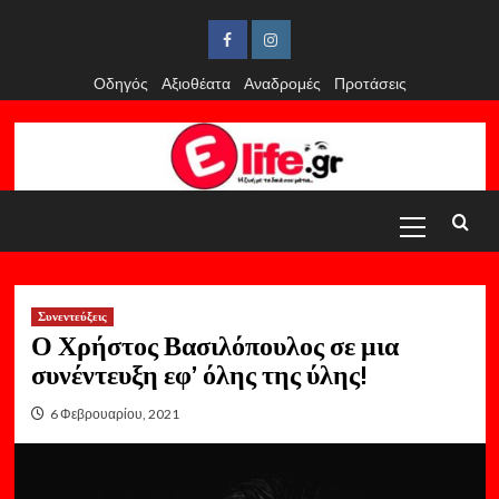
Skip
to
Facebook
Instagram
content
Οδηγός
Αξιοθέατα
Αναδρομές
Προτάσεις
Primary
Menu
Συνεντεύξεις
Ο Χρήστος Βασιλόπουλος σε μια
συνέντευξη εφ’ όλης της ύλης!
6 Φεβρουαρίου, 2021