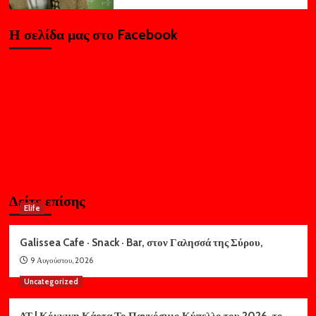
Η σελίδα μας στο Facebook
Δείτε επίσης
Elife
Galissea Cafe · Snack · Bar, στον Γαλησσά της Σύρου,
9 Αυγούστου, 2026
Uncategorized