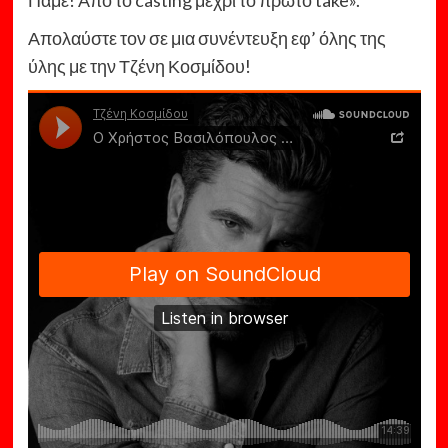
Πάμε! Από το casting μέχρι το πρώτο take».
Απολαύστε τον σε μια συνέντευξη εφ’ όλης της
ύλης με την Τζένη Κοσμίδου!