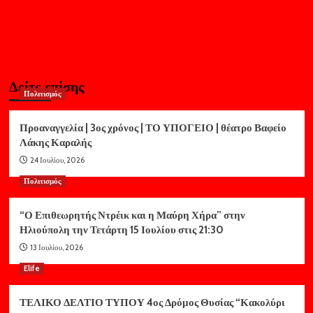
Δείτε επίσης
Πολιτισμός
Προαναγγελία | 3ος χρόνος | ΤΟ ΥΠΟΓΕΙΟ | θέατρο Βαφείο
Λάκης Καραλής
24 Ιουλίου, 2026
Πολιτισμός
“Ο Επιθεωρητής Ντρέικ και η Μαύρη Χήρα” στην
Ηλιούπολη την Τετάρτη 15 Ιουλίου στις 21:30
13 Ιουλίου, 2026
Elife
ΤΕΛΙΚΟ ΔΕΛΤΙΟ ΤΥΠΟΥ 4ος Δρόμος Θυσίας “Κακολύρι