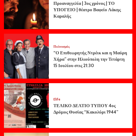
Προαναγγελία | 3ος χρόνος | ΤΟ
ΥΠΟΓΕΙΟ | θέατρο Βαφείο Λάκης
Καραλής
Πολιτισμός
“Ο Επιθεωρητής Ντρέικ και η Μαύρη
Χήρα” στην Ηλιούπολη την Τετάρτη
15 Ιουλίου στις 21:30
Elife
ΤΕΛΙΚΟ ΔΕΛΤΙΟ ΤΥΠΟΥ 4ος
Δρόμος Θυσίας “Κακολύρι 1944”