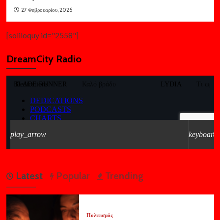
27 Φεβρουαρίου, 2026
[soliloquy id="2558"]
DreamCity Radio
Latest
Popular
Trending
Πολιτισμός