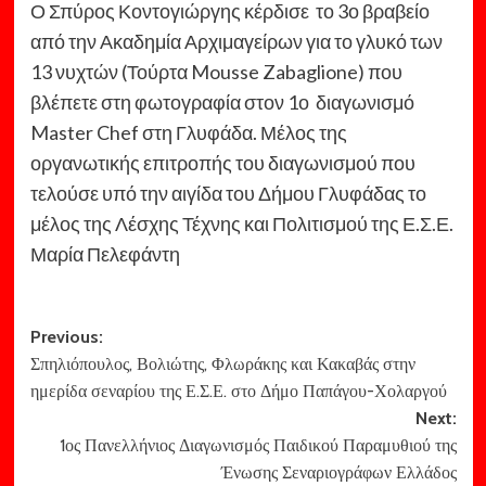
Ο Σπύρος Κοντογιώργης κέρδισε το 3ο βραβείο
από την Ακαδημία Αρχιμαγείρων για το γλυκό των
13 νυχτών (Τούρτα Mousse Zabaglione) που
βλέπετε στη φωτογραφία στον 1ο διαγωνισμό
Master Chef στη Γλυφάδα. Μέλος της
οργανωτικής επιτροπής του διαγωνισμού που
τελούσε υπό την αιγίδα του Δήμου Γλυφάδας το
μέλος της Λέσχης Τέχνης και Πολιτισμού της Ε.Σ.Ε.
Μαρία Πελεφάντη
Post
Previous:
Σπηλιόπουλος, Βολιώτης, Φλωράκης και Κακαβάς στην
navigation
ημερίδα σεναρίου της Ε.Σ.Ε. στο Δήμο Παπάγου-Χολαργού
Next:
1ος Πανελλήνιος Διαγωνισμός Παιδικού Παραμυθιού της
Ένωσης Σεναριογράφων Ελλάδος