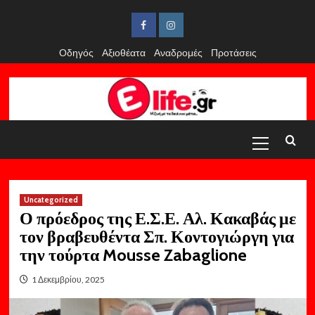
Skip
to
Facebook
Instagram
content
Οδηγός
Αξιοθέατα
Αναδρομές
Προτάσεις
Primary
Menu
Uncategorized
Ο πρόεδρος της Ε.Σ.Ε. Αλ. Κακαβάς με
τον βραβευθέντα Σπ. Κοντογιώργη για
την τούρτα Mousse Zabaglione
1 Δεκεμβρίου, 2025